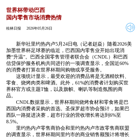
2026年05月26日
返回
世界杯带动巴西
国内零售市场消费热情
桂林日报
2026年05月26日
新华社里约热内卢5月24日电（记者赵焱）随着2026美
加墨世界杯足球赛的临近，巴西国内零售业开始出现消
费“升温”。巴西全国零售管理者联合会（CNDL）和巴西
信贷保护服务机构共同进行的一项调查显示，全国近60%
的消费者打算在世界杯期间购物或享受服务。
这项统计显示，最受欢迎的消费品将是无酒精饮料、
零食、烧烤肉类和啤酒。此外，61%的消费者计划购买世
界杯官方或主题T恤，以及旗帜、喇叭等制造氛围的商
品。
CNDL数据显示，世界杯期间烧烤食材和零食将是巴
西国内消费者采购的首选。圣保罗超市协会预计，如果巴
西队一路挺进决赛，超市行业的营收增长将达到6%至
8.5%。
里约热内卢零售商协会和里约热内卢市政零售商联盟
的调查显示，世界杯期间里约市的商业销售额预计将增长