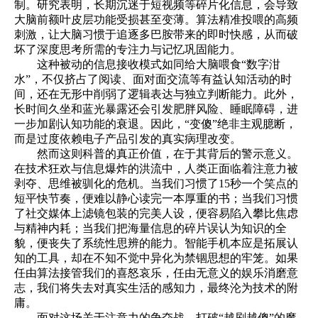
制。研究表明，长期沉迷于短视频等碎片化信息，会导致
大脑前额叶皮层功能受损甚至变薄。算法精准投喂的高频
刺激，让大脑习惯于追逐多巴胺带来的即时快感，从而破
坏了深度思考所需的专注力与记忆巩固能力。
这种被动的信息接收模式如同给大脑喂食“数字泔
水”，不仅挤占了阅读、面对面交流等有益认知活动的时
间，还在无形中削弱了逻辑表达与独立判断能力。此外，
长时间久坐和蓝光暴露还会引发肥胖风险、睡眠障碍，进
一步加剧认知功能的衰退。因此，“变傻”绝非主观臆断，
而是过度依赖电子产品引发的真实病理改变。
然而这则科普的真正价值，在于其背后的警示意义。
在技术狂欢与信息爆炸的洪流中，人类正面临着注意力被
剥夺、思维被驯化的危机。当我们习惯了15秒一个笑点的
短平快节奏，便难以静心读完一本厚重的书；当我们习惯
了社交媒体上滤镜包装的完美人设，便容易陷入攀比焦虑
与精神内耗；当我们把海量信息的碎片误认为知识的全
貌，便丧失了系统性思辨的能力。智能手机本应是拓展认
知的工具，却在不知不觉中异化为禁锢思想的牢笼。如果
任由算法接管我们的喜怒哀乐，任由无意义的娱乐消磨意
志，我们将失去对真实生活的感知力，最终沦为技术的附
庸。
面对这场关于注意力的争夺战，打破“越刷越傻”的魔