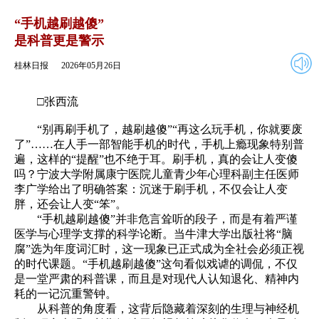
2026年05月26日
返回
“手机越刷越傻”
是科普更是警示
桂林日报
2026年05月26日
□张西流
“别再刷手机了，越刷越傻”“再这么玩手机，你就要废
了”……在人手一部智能手机的时代，手机上瘾现象特别普
遍，这样的“提醒”也不绝于耳。刷手机，真的会让人变傻
吗？宁波大学附属康宁医院儿童青少年心理科副主任医师
李广学给出了明确答案：沉迷于刷手机，不仅会让人变
胖，还会让人变“笨”。
“手机越刷越傻”并非危言耸听的段子，而是有着严谨
医学与心理学支撑的科学论断。当牛津大学出版社将“脑
腐”选为年度词汇时，这一现象已正式成为全社会必须正视
的时代课题。“手机越刷越傻”这句看似戏谑的调侃，不仅
是一堂严肃的科普课，而且是对现代人认知退化、精神内
耗的一记沉重警钟。
从科普的角度看，这背后隐藏着深刻的生理与神经机