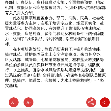
多部门、多队伍、多科目联动实施，全面检验预案、响应
机制、救援队伍和应急救援能力。”七星区防汛抗旱指挥部
有关负责人介绍。
此次培训演练覆盖乡办、部门、消防、民兵、社会救
援力量等多方主体，实现了培训专业化、场景真实化、处
置规范化、协同高效化，有效提升了防汛队伍快速响应、
水上救援、应急处置、多部门联动及极端条件下的保障能
力，达到了“以练备战、以训强能、以查补漏”的预期目
标。
在专项培训阶段，教官详细讲解了冲锋舟构造性能、
操作规范、维护保养及水上安全注意事项。来自各乡办、
区人武部、城管局、七星消防救援局、桂林蓝天救援队等
单位的参训队员在实操环节重点开展定点停靠、编队航
行、水上施救、复杂水域风险识别与规避等技能训练，通
过系统的“理论+实操”全科目训练，确保每名参训队员懂原
理、熟操作、能避险、会救援，为水上抢险救援打下了坚
实基础。
A+
A-