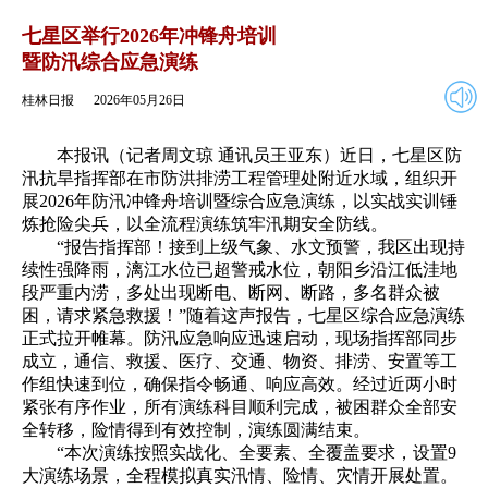
2026年05月26日
返回
七星区举行2026年冲锋舟培训
暨防汛综合应急演练
桂林日报
2026年05月26日
本报讯（记者周文琼 通讯员王亚东）近日，七星区防
汛抗旱指挥部在市防洪排涝工程管理处附近水域，组织开
展2026年防汛冲锋舟培训暨综合应急演练，以实战实训锤
炼抢险尖兵，以全流程演练筑牢汛期安全防线。
“报告指挥部！接到上级气象、水文预警，我区出现持
续性强降雨，漓江水位已超警戒水位，朝阳乡沿江低洼地
段严重内涝，多处出现断电、断网、断路，多名群众被
困，请求紧急救援！”随着这声报告，七星区综合应急演练
正式拉开帷幕。防汛应急响应迅速启动，现场指挥部同步
成立，通信、救援、医疗、交通、物资、排涝、安置等工
作组快速到位，确保指令畅通、响应高效。经过近两小时
紧张有序作业，所有演练科目顺利完成，被困群众全部安
全转移，险情得到有效控制，演练圆满结束。
“本次演练按照实战化、全要素、全覆盖要求，设置9
大演练场景，全程模拟真实汛情、险情、灾情开展处置。