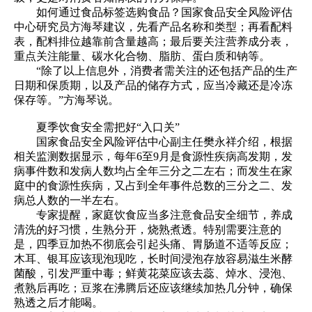
如何通过食品标签选购食品？国家食品安全风险评估
中心研究员方海琴建议，先看产品名称和类型；再看配料
表，配料排位越靠前含量越高；最后要关注营养成分表，
重点关注能量、碳水化合物、脂肪、蛋白质和钠等。
“除了以上信息外，消费者需关注的还包括产品的生产
日期和保质期，以及产品的储存方式，应当冷藏还是冷冻
保存等。”方海琴说。
夏季饮食安全需把好“入口关”
国家食品安全风险评估中心副主任樊永祥介绍，根据
相关监测数据显示，每年6至9月是食源性疾病高发期，发
病事件数和发病人数均占全年三分之二左右；而发生在家
庭中的食源性疾病，又占到全年事件总数的三分之二、发
病总人数的一半左右。
专家提醒，家庭饮食应当多注意食品安全细节，养成
清洗的好习惯，生熟分开，烧熟煮透。特别需要注意的
是，四季豆加热不彻底会引起头痛、胃肠道不适等反应；
木耳、银耳应该现泡现吃，长时间浸泡存放容易滋生米酵
菌酸，引发严重中毒；鲜黄花菜应该去蕊、焯水、浸泡、
煮熟后再吃；豆浆在沸腾后还应该继续加热几分钟，确保
熟透之后才能喝。