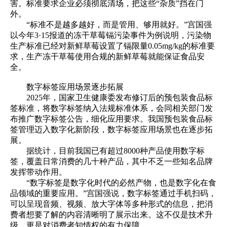
害。标准要求企业必须彻底清场，把这些“杂质”挡在门
外。
“标准不是越多越好，而是管用、够用就好。”宫国强
以今年3·15报道的冻干草莓镉污染事件为例说明，污染物
生产标准已经对新鲜草莓设置了镉限量0.05mg/kg的标准要
求，生产冻干草莓使用合规的新鲜草莓就能保证食品安
全。
数字标签应用场景逐步拓展
2025年，国家卫生健康委发布修订后的预包装食品标
签标准，将数字标签纳入法规标准体系，会同相关部门发
布推广数字标签公告，细化应用要求。我国预包装食品标
签管理迈入数字化新阶段，数字标签应用场景也在逐步拓
展。
据统计，目前我国已有超过8000种产品使用数字标
签，覆盖日常消费的几十种产品，其中不乏一些知名品牌
发挥带动作用。
“数字标签是数字化时代的必然产物，也是数字化在食
品领域的重要应用。”宫国强说，数字标签通过手机扫码，
可以呈现音频、视频、放大字体等多种形式的信息，把消
费者想要了解的内容清晰明了展示出来。这不仅是技术升
级，更是对消费者知情权的有力保障。