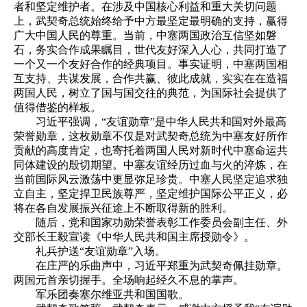
者和坚定维护者。在涉及中国核心利益和重大关切问题
上，武契奇总统始终给予中方最坚定最明确的支持，赢得
广大中国人民的尊重。当前，中塞两国政治互信坚如磐
石，务实合作成果瞩目，世代友好深入人心，共同打造了
一个又一个友好合作的经典项目。事实证明，中塞两国相
互支持、共谋发展，合作共赢、彼此成就，实实在在造福
两国人民，树立了国与国交往的典范，为国际社会提供了
值得借鉴的样板。
习近平强调，“友谊勋章”是中华人民共和国对外最高
荣誉勋章，这枚勋章不仅是对武契奇总统为中塞友好所作
贡献的高度肯定，也寄托着两国人民对新时代中塞命运共
同体建设的殷切期望。中塞友谊经历过血与火的淬炼，在
当前国际风云激荡中更显弥足珍贵。中塞人民坚定追求独
立自主，坚定捍卫民族尊严，坚定维护国际公平正义，必
将在各自发展振兴征途上不断取得新的胜利。
随后，党和国家功勋荣誉表彰工作委员会副主任、外
交部长王毅宣读《中华人民共和国主席授勋令》。
礼兵护送“友谊勋章”入场。
在庄严的乐曲声中，习近平郑重为武契奇佩挂勋章。
两国元首亲切握手。全场响起经久不息的掌声。
军乐团奏塞尔维亚共和国国歌。