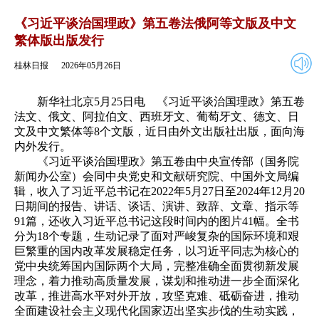
2026年05月26日
返回
《习近平谈治国理政》第五卷法俄阿等文版及中文
繁体版出版发行
桂林日报
2026年05月26日
新华社北京5月25日电 《习近平谈治国理政》第五卷
法文、俄文、阿拉伯文、西班牙文、葡萄牙文、德文、日
文及中文繁体等8个文版，近日由外文出版社出版，面向海
内外发行。
《习近平谈治国理政》第五卷由中央宣传部（国务院
新闻办公室）会同中央党史和文献研究院、中国外文局编
辑，收入了习近平总书记在2022年5月27日至2024年12月20
日期间的报告、讲话、谈话、演讲、致辞、文章、指示等
91篇，还收入习近平总书记这段时间内的图片41幅。全书
分为18个专题，生动记录了面对严峻复杂的国际环境和艰
巨繁重的国内改革发展稳定任务，以习近平同志为核心的
党中央统筹国内国际两个大局，完整准确全面贯彻新发展
理念，着力推动高质量发展，谋划和推动进一步全面深化
改革，推进高水平对外开放，攻坚克难、砥砺奋进，推动
全面建设社会主义现代化国家迈出坚实步伐的生动实践，