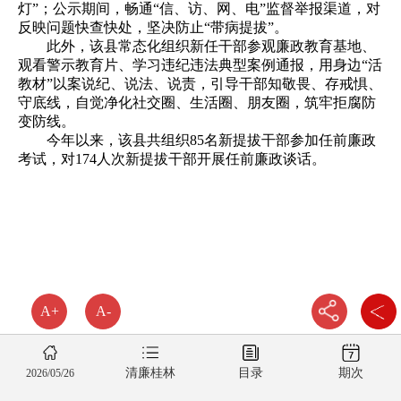
灯”；公示期间，畅通“信、访、网、电”监督举报渠道，对
反映问题快查快处，坚决防止“带病提拔”。
此外，该县常态化组织新任干部参观廉政教育基地、
观看警示教育片、学习违纪违法典型案例通报，用身边“活
教材”以案说纪、说法、说责，引导干部知敬畏、存戒惧、
守底线，自觉净化社交圈、生活圈、朋友圈，筑牢拒腐防
变防线。
今年以来，该县共组织85名新提拔干部参加任前廉政
考试，对174人次新提拔干部开展任前廉政谈话。
A+
A-
清廉桂林
目录
期次
2026/05/26