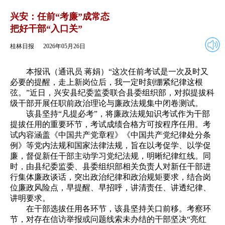
2026年05月26日
返回
兴安：任前“考廉”成常态
把好干部“入口关”
桂林日报
2026年05月26日
本报讯（通讯员 蒋娟）“这次任前考试是一次及时又
必要的提醒，走上新岗位后，我一定时刻绷紧纪律这根
弦。”近日，兴安县纪委监委联合县委组织部，对拟提拔科
级干部开展任职前政治理论与廉政法规集中闭卷测试。
该县坚持“凡提必考”，将廉政法规知识考试作为干部
提拔任用的重要环节，考试成绩合格方可按程序任用。考
试内容涵盖《中国共产党章程》《中国共产党纪律处分条
例》等党内法规和国家法律法规，旨在以考促学、以学促
廉，督促新任干部主动学习党纪法规，明晰纪律红线。同
时，由县纪委监委、县委组织部相关负责人对新任干部进
行集体廉政谈话，突出政治纪律和政治规矩要求，结合岗
位廉政风险点，早提醒、早招呼，讲清责任、讲透纪律、
讲明要求。
在干部选拔任用各环节，该县坚持关口前移。考察环
节，对存在信访举报或问题线索未办结的干部坚决“亮红