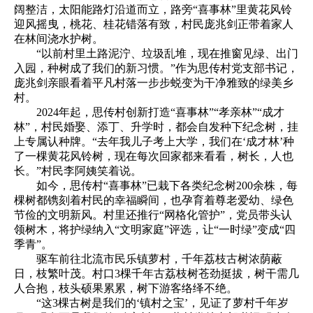
阔整洁，太阳能路灯沿道而立，路旁“喜事林”里黄花风铃
迎风摇曳，桃花、桂花错落有致，村民庞兆剑正带着家人
在林间浇水护树。
“以前村里土路泥泞、垃圾乱堆，现在推窗见绿、出门
入园，种树成了我们的新习惯。”作为思传村党支部书记，
庞兆剑亲眼看着平凡村落一步步蜕变为干净雅致的绿美乡
村。
2024年起，思传村创新打造“喜事林”“孝亲林”“成才
林”，村民婚娶、添丁、升学时，都会自发种下纪念树，挂
上专属认种牌。“去年我儿子考上大学，我们在‘成才林’种
了一棵黄花风铃树，现在每次回家都来看看，树长，人也
长。”村民李阿姨笑着说。
如今，思传村“喜事林”已栽下各类纪念树200余株，每
棵树都镌刻着村民的幸福瞬间，也孕育着尊老爱幼、绿色
节俭的文明新风。村里还推行“网格化管护”，党员带头认
领树木，将护绿纳入“文明家庭”评选，让“一时绿”变成“四
季青”。
驱车前往北流市民乐镇萝村，千年荔枝古树浓荫蔽
日，枝繁叶茂。村口3棵千年古荔枝树苍劲挺拔，树干需几
人合抱，枝头硕果累累，树下游客络绎不绝。
“这3棵古树是我们的‘镇村之宝’，见证了萝村千年岁