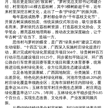
月，现在更是我们的‘致富树’。”萝村党总支部书记邓建介
绍，村里现存141棵古荔枝树，其中3棵树龄超千年，近年
来村里深挖古树文化，走出了一条“护绿促产”的振兴路。
每年荔枝成熟季，萝村都会举办“千年荔枝文化节”，
开展古树采摘权拍卖、传统采摘仪式等活动，吸引游客慕
名而来。萝村依托古荔枝树资源，打造荔枝文化协会、文
学笔会，擦亮荔枝地理商标，推动农文旅深度融合，让千
年古树“活”在当下、造福一方。
思传村与萝村的蝶变，是广西“绿美乡村”建设工程的
生动缩影。“十四五”以来，广西深入实施村庄绿化提质行
动，累计完成村屯绿化景观提升项目504个、珍贵树种百万
行动示范点建设项目10125个。同步紧扣平陆运河、环广西
公路自行车世界巡回赛等重大项目和重大体育赛事，统筹
推进沿线乡村绿化美化，全方位巩固生态建设成果。
立足各地资源禀赋，广西因地制宜、分类施策，打造
出差异化、特色化的乡村绿化样板。河池市凭借48.20%的
村庄绿化覆盖率领跑全区；北海市深耕村庄内部绿化，覆
盖率达36.03%；玉林市筑牢村庄外围生态屏障，村庄周边
绿化覆盖率达57.12%，5年间，玉林绿化水平稳步提升0.85
个百分点，实现生态改善、文化传承、产业发展同频共
振。
从爱绿护绿植绿美化村容村貌，到以绿润风涵养文明