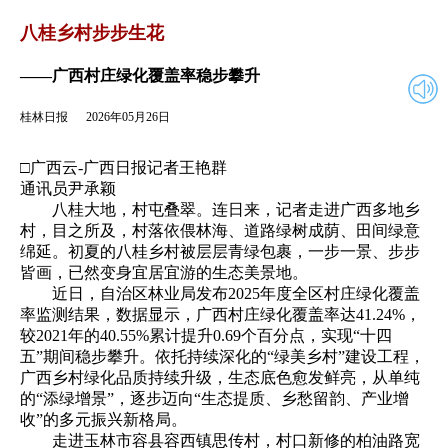
2026年05月26日
返回
八桂乡村步步生花
——广西村庄绿化覆盖率稳步攀升
桂林日报
2026年05月26日
□广西云-广西日报记者王艳群
通讯员尹承颖
八桂大地，村屯叠翠。连日来，记者走进广西多地乡
村，目之所及，村落依偎林海、道路绿树成荫、田间绿意
绵延。初夏的八桂乡村被层层青绿包裹，一步一景、步步
皆画，已然变身宜居宜游的生态美景地。
近日，自治区林业局发布2025年度全区村庄绿化覆盖
率监测结果，数据显示，广西村庄绿化覆盖率达41.24%，
较2021年的40.55%累计提升0.69个百分点，实现“十四
五”期间稳步攀升。依托持续深化的“绿美乡村”建设工程，
广西乡村绿化品质持续升级，生态底色愈发鲜亮，从单纯
的“添绿增景”，逐步迈向“生态提质、乡愁留韵、产业增
收”的多元振兴新格局。
走进玉林市容县容西镇思传村，村口新修的柏油路宽