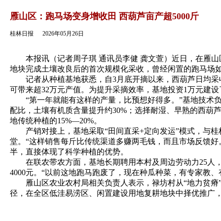
返回
雁山区：跑马场变身增收田 西葫芦亩产超5000斤
桂林日报
2026年05月26日
本报讯（记者周子琪 通讯员李健 龚文萱）近日，在雁山
地块完成土壤改良后的首次规模化采收，曾经闲置的跑马场如
记者从种植基地获悉，自3月底开摘以来，西葫芦日均采收量稳
可带来超32万元产值。为提升采摘效率，基地投资1万元建
“第一年就能有这样的产量，比预想好得多。”基地技术负责
配比，土壤有机质含量提升约30%；选择耐湿、早熟的西葫
地传统种植的15%—20%。
产销对接上，基地采取“田间直采+定向发运”模式，与桂
堂。“这样销售每斤比传统渠道多赚两毛钱，而且市场反馈好
半，直接体现了科学种植的优势。
在联农带农方面，基地长期聘用本村及周边劳动力25人，覆
4000元。“以前这地跑马跑废了，现在种瓜种菜，有专家教、
雁山区农业农村局相关负责人表示，禄坊村从“地力贫瘠”到
径，在全区低洼易涝区、闲置建设用地复耕地块中择优推广，