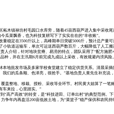
2026年05月26日
区柘木镇禄坊村毛园口水库旁，随着45亩西葫芦进入集中采收尾
今瓜菜飘香，也为科技复耕写下了实实在在的“丰收账”。
定在3500斤以上，高峰期单日突破5000斤，预计总产量可达
设了小轨道运输车，单次可运送西葫芦数百斤，大幅降低了人工搬
人介绍，针对地块贫瘠、易涝的特点，团队采用了“配方施肥+
芦品种，并在主汛期6月前完成九成以上采收，有效规避内涝风险
林本地批发市场及多家学校食堂建立了稳定供货关系。清晨采摘
。我们的瓜条顺、色泽亮，很抢手。”基地负责人黄先生补充说，
盖整地、移栽、授粉、采收等全环节。村民黄大姐算了一笔账：
有车来拉，心里踏实。”
“高产高效”的转变，是“科技进田、订单出村”的典型范例。下一
力争年内再盘活200亩低效土地，为“菜篮子”稳产保供和农民持