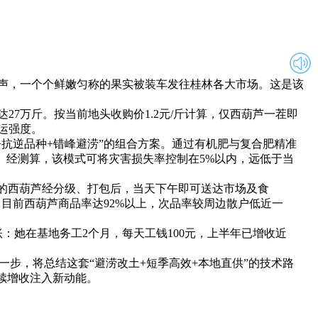
声，一个个鲜嫩匀称的果实被装车发往桂林各大市场。这是该
27万斤。按当前地头收购价1.2元/斤计算，仅西葫芦一茬即
运强度。
抗逆品种+错峰避涝”的组合方案。通过有机肥与复合肥精准
。经测算，该模式可将灾害损失率控制在5%以内，远低于当
的西葫芦经分级、打包后，当天下午即可送达市场及食
目前西葫芦商品率达92%以上，次品率较周边散户低近一
她在基地务工2个月，每天工钱100元，上半年已增收近
步，将总结这套“避涝改土+短季高效+本地直供”的技术路
续增收注入新动能。