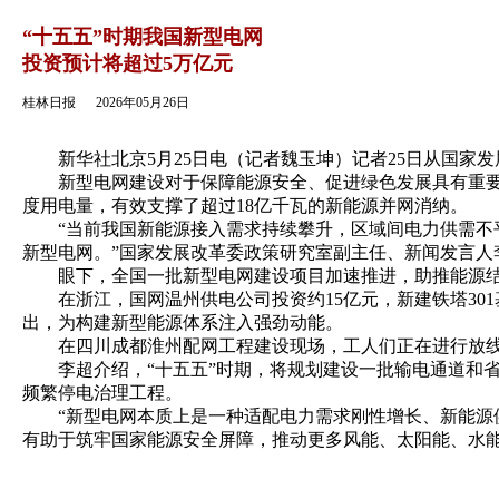
返回
“十五五”时期我国新型电网
投资预计将超过5万亿元
桂林日报
2026年05月26日
新华社北京5月25日电（记者魏玉坤）记者25日从国家发
新型电网建设对于保障能源安全、促进绿色发展具有重要意
度用电量，有效支撑了超过18亿千瓦的新能源并网消纳。
“当前我国新能源接入需求持续攀升，区域间电力供需不平
新型电网。”国家发展改革委政策研究室副主任、新闻发言人
眼下，全国一批新型电网建设项目加速推进，助推能源结
在浙江，国网温州供电公司投资约15亿元，新建铁塔301基
出，为构建新型能源体系注入强劲动能。
在四川成都淮州配网工程建设现场，工人们正在进行放线
李超介绍，“十五五”时期，将规划建设一批输电通道和省
频繁停电治理工程。
“新型电网本质上是一种适配电力需求刚性增长、新能源供
有助于筑牢国家能源安全屏障，推动更多风能、太阳能、水