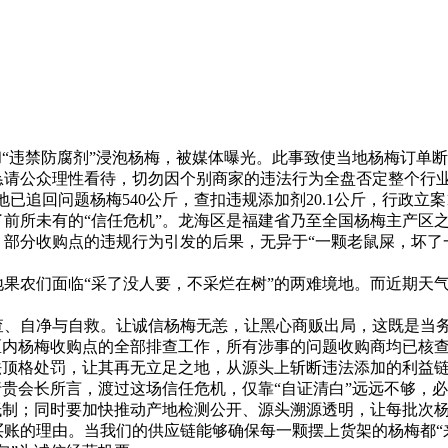
2026年05月26日
违禁防腐剂”浸泡杨梅，被媒体曝光。此事致使当地杨梅订单断
恳请公众理性看待，切勿因个别商家的违法行为全盘否定整个行
追回问题杨梅540公斤，查扣违规添加剂20.1公斤，行政立案
所未有的“信任危机”。龙海区是福建省乃至全国杨梅主产区之
人。部分收购点的违规行为引发的后果，无异于“一颗老鼠屎，坏
农们面临“采了没人要，不采烂在树”的两难境地。而近期天气
。
、自净与自救。让诚信杨梅无恙，让黑心商贩出局，这既是当务
内杨梅收购点的全部排查工作，所有涉事的问题收购商均已核查
法顶格处罚，让其再无立足之地，从源头上斩断违法添加的利益
会长所言，渡过这场信任危机，仅靠“自证清白”远远不够，必须
抵制；同时要加快推动产地检测公开、源头溯源透明，让每批次杨
的理由。当我们的供应链能够确保每一颗摆上货架的杨梅都“来