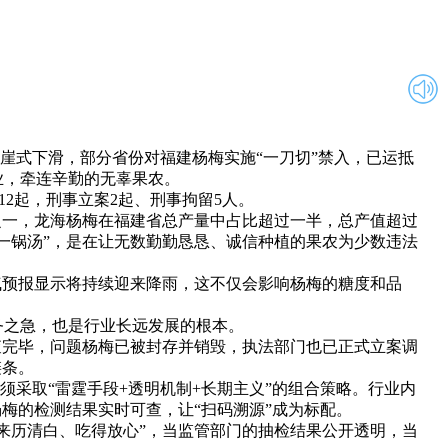
崖式下滑，部分省份对福建杨梅实施“一刀切”禁入，已运抵
业，牵连辛勤的无辜果农。
12起，刑事立案2起、刑事拘留5人。
一，龙海杨梅在福建省总产量中占比超过一半，总产值超过
了一锅汤”，是在让无数勤勤恳恳、诚信种植的果农为少数违法
预报显示将持续迎来降雨，这不仅会影响杨梅的糖度和品
之急，也是行业长远发展的根本。
完毕，问题杨梅已被封存并销毁，执法部门也已正式立案调
链条。
采取“雷霆手段+透明机制+长期主义”的组合策略。行业内
梅的检测结果实时可查，让“扫码溯源”成为标配。
历清白、吃得放心”，当监管部门的抽检结果公开透明，当