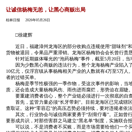
返回
让诚信杨梅无恙，让黑心商贩出局
桂林日报
2026年05月26日
□徐建辉
近日，福建漳州龙海区的部分收购点违规使用“甜味剂”和“
货物被退回，令果品严重滞销。龙海区杨梅协会会长曾行贵
针对近期媒体曝光的“泡药杨梅”事件，截至5月20日，当地已
因为少数黑心商贩的违法行为，整个龙海杨梅产业陷入了前
10亿元，仅浮宫镇从事杨梅相关产业的人数就有4万至5万
者的过错买单。
杨梅是季节性极强的一季作物，受这次事件的影响，当地果
质，还会造成大量杨梅风伤、雨伤进而腐烂，形势迫在眉睫
要重建消费者信心，整个产业链必须进行一次彻底的自查
首先，监管力量必须“长牙带刺”。目前龙海区已完成辖区
查取证。这种“零容忍”的高压态势必须持续，要对违规者依
其次，行业协会与诚信商家要勇于“刮骨疗毒”。正如曾行贵
要形成共识，对那些害群之马建立“黑名单”制度，实施联合
可以说，不是消费者不买账，而是市场需要给他们一个买账