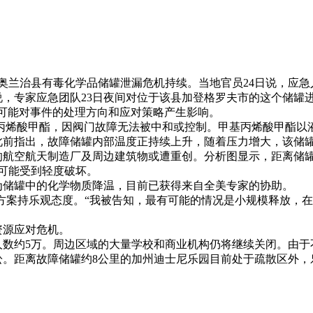
2026年05月26日
奥兰治县有毒化学品储罐泄漏危机持续。当地官员24日说，应急
专家应急团队23日夜间对位于该县加登格罗夫市的这个储罐进
可能对事件的处理方向和应对策略产生影响。
甲基丙烯酸甲酯，因阀门故障无法被中和或控制。甲基丙烯酸甲酯
此前指出，故障储罐内部温度正持续上升，随着压力增大，该储
航天制造厂及周边建筑物或遭重创。分析图显示，距离储罐约3
则可能受到轻度破坏。
储罐中的化学物质降温，目前已获得来自全美专家的协助。
案持乐观态度。“我被告知，最有可能的情况是小规模释放，在
资源应对危机。
约5万。周边区域的大量学校和商业机构仍将继续关闭。由于
。距离故障储罐约8公里的加州迪士尼乐园目前处于疏散区外，乐