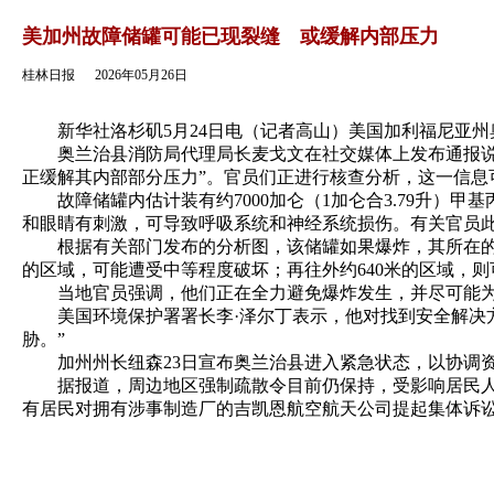
返回
美加州故障储罐可能已现裂缝 或缓解内部压力
桂林日报
2026年05月26日
新华社洛杉矶5月24日电（记者高山）美国加利福尼亚州
奥兰治县消防局代理局长麦戈文在社交媒体上发布通报说，
正缓解其内部部分压力”。官员们正进行核查分析，这一信息
故障储罐内估计装有约7000加仑（1加仑合3.79升）
和眼睛有刺激，可导致呼吸系统和神经系统损伤。有关官员
根据有关部门发布的分析图，该储罐如果爆炸，其所在的航空
的区域，可能遭受中等程度破坏；再往外约640米的区域，
当地官员强调，他们正在全力避免爆炸发生，并尽可能为
美国环境保护署署长李·泽尔丁表示，他对找到安全解决方
胁。”
加州州长纽森23日宣布奥兰治县进入紧急状态，以协调
据报道，周边地区强制疏散令目前仍保持，受影响居民人数
有居民对拥有涉事制造厂的吉凯恩航空航天公司提起集体诉讼