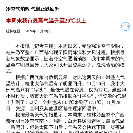
2024年11月29日
返回
冷空气消散 气温止跌回升
本周末我市最高气温升至20℃以上
桂林晚报
2024年11月29日
本报讯（记者马翔）本周以来，受较强冷空气影响，
桂林乃至整个广西都出现了降雨降温和大风过程。根据最
新气象数据显示，随着冷空气逐渐消散，我市本周末的气
温会有明显回升，大家可以开启登高远眺、洗洗晒晒的模
式。
根据广西气象台数据显示，对比这两天的15时整点气
温统计，桂北大部气温有了明显回升。11月26日，我市大
部气温只有“1字头”，最低气温在资源，仅为12℃。虽然24
小时过后，我市大部气温仍徘徊在“1字头”，但资源的气温
上升到了15.2℃，全州也从13.8℃来到了17.1℃。11月28
日，资源、全州及其他县区都在逐渐回暖中。
根据最新天气预报显示，本周末，桂林乃至整个广西
都无明显冷空气南下。届时，白天将暖阳普照，最高气温
一路爬升，但是太阳下山后，气温又会快速下降，昼夜温