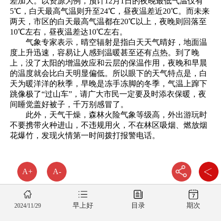
差加大。以资源为例，预计12月1日的夜晚最低气温仅有
5℃，白天最高气温则升至24℃，昼夜温差近20℃。而未来
两天，市区的白天最高气温都在20℃以上，夜晚则回落至
10℃左右，昼夜温差达10℃左右。
气象专家表示，晴空辐射是指白天天气晴好，地面温
度上升迅速，容易让人感到温暖甚至还有点热。到了晚
上，没了太阳的增温效应和云层的保温作用，夜晚和早晨
的温度就会比白天明显偏低。所以眼下的天气特点是，白
天为暖洋洋的秋季，早晚是冻手冻脚的冬季，气温上蹿下
跳像极了“过山车”，请广大市民一定要及时添衣保暖，夜
间睡觉盖好被子，千万别感冒了。
此外，天气干燥，森林火险气象等级高，外出游玩时
不要携带火种进山，不违规用火，不在林区吸烟、燃放烟
花爆竹，发现火情第一时间拨打报警电话。
A+
A-
早上好
目录
期次
2024/11/29