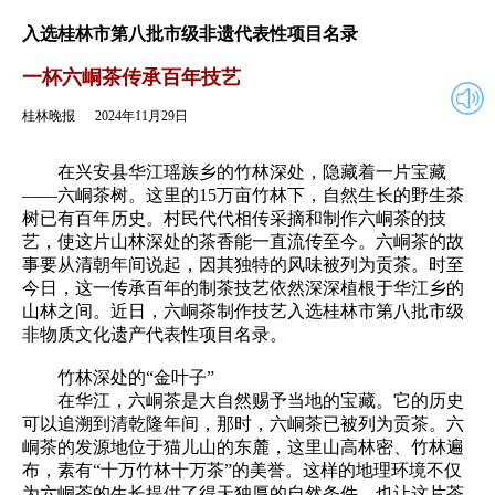
2024年11月29日
返回
入选桂林市第八批市级非遗代表性项目名录
一杯六峒茶传承百年技艺
桂林晚报
2024年11月29日
在兴安县华江瑶族乡的竹林深处，隐藏着一片宝藏
——六峒茶树。这里的15万亩竹林下，自然生长的野生茶
树已有百年历史。村民代代相传采摘和制作六峒茶的技
艺，使这片山林深处的茶香能一直流传至今。六峒茶的故
事要从清朝年间说起，因其独特的风味被列为贡茶。时至
今日，这一传承百年的制茶技艺依然深深植根于华江乡的
山林之间。近日，六峒茶制作技艺入选桂林市第八批市级
非物质文化遗产代表性项目名录。
竹林深处的“金叶子”
在华江，六峒茶是大自然赐予当地的宝藏。它的历史
可以追溯到清乾隆年间，那时，六峒茶已被列为贡茶。六
峒茶的发源地位于猫儿山的东麓，这里山高林密、竹林遍
布，素有“十万竹林十万茶”的美誉。这样的地理环境不仅
为六峒茶的生长提供了得天独厚的自然条件，也让这片茶