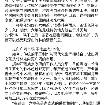
酵、烘干，每一道工序都凝聚着制茶人的用心与坚持。陈
峰特别提到，传统的六峒茶制作讲究“顺势而为”，制茶人
必须根据当时的温度、湿度等自然条件来调整工序。揉捻
的时间和力度会直接影响茶叶的香气和口感，这些细微的
变化只能通过多年积累的经验来把握。
一杯刚刚泡好的六峒茶，浓香扑鼻而来，茶汤色泽清
亮，入口甘醇。六峒茶最独特的地方就在于其天然
的“野”味，喝下去后，茶香在唇齿间回旋，余味悠长，仿
佛可以感受到深山竹林的清新气息。
走向广阔市场 不改生态“本色”
如今，传统的手工制作与现代化生产相结合，让山野
之茶从竹林走向更广阔的市场。
据华江瑶族乡政府的工作人员介绍，目前当地生长有
野生茶树的竹林超过15万亩，年产值超2000万元，产业覆
盖全乡各个区域。杨雀村的高山野生有机茶加工车间是当
地茶产业的代表性企业之一。负责人张利峰说，加工车间
于2022年建成，2023年正式投入使用。在这个900平方米的
标准茶叶加工车间内，除了有现代化的生产设备外，还设
立了茶文化中心、展销中心，以及电商推广中心等，每年
可加工约2万斤优质六峒茶。
“在过去，六峒茶是家庭式的采摘和制作，现在我们通