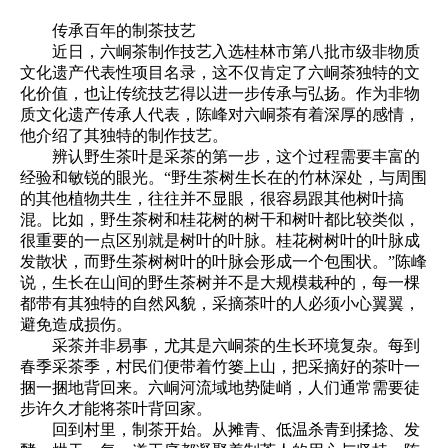
传承百年的制茶技艺
近日，六峒茶制作技艺入选桂林市第八批市级非物质
文化遗产代表性项目名录，这不仅肯定了六峒茶独特的文
化价值，也让传统技艺得以进一步传承与弘扬。作为非物
质文化遗产传承人代表，陈峰对六峒茶有着深厚的感情，
他介绍了其独特的制作技艺。
辨认野生茶叶是采茶的第一步，这个过程需要丰富的
经验和敏锐的眼光。“野生茶树生长在的竹林深处，与周围
的其他植物共生，往往并不显眼，很容易跟其他树叶搞
混。比如，野生茶树和桂花树的树干和树叶都比较类似，
很重要的一点区别就是树叶的叶脉。桂花树树叶的叶脉成
发散状，而野生茶树树叶的叶脉会形成一个包围状。”陈峰
说，生长在山间的野生茶树并不是大规模栽种的，每一棵
都带有其独特的自然风貌，采摘茶叶的人必须小心翼翼，
避免造成损伤。
采茶并非易事，尤其是六峒茶的生长环境复杂。每到
春季采茶季，村民们便带着竹篓上山，把采摘好的茶叶一
捆一捆地背回来。六峒河流域地势陡峭，人们通常需要徒
步许久才能将茶叶背回家。
回到村里，制茶开始。从摊青、低温杀青到揉捻、发