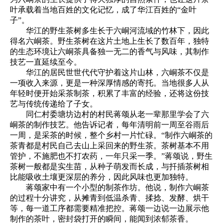
叶承载着当地百姓的文化记忆，成了华江百姓的“金叶
子”。
华江的野生茶树多生长于六峒河流域的竹林下，因此
得名六峒茶。野生茶树在这片土地上生长了数百年，独特
的生态环境让六峒茶具备独一无二的香气与风味，其制作
技艺一直延续至今。
华江的居民世世代代守护着这片山林，六峒茶不仅是
一项收入来源，更是一种深厚情感的寄托。当地很多人从
年轻时便开始采茶制茶，积累了丰富的经验，还将这份技
艺与传统传递给了子女。
同仁村委塘坊边村的村民蒋颂从老一辈那里学会了六
峒茶的制作技艺。他告诉记者，每年清明前一周至谷雨后
一周，是采茶的时候，整个乡村一片忙碌。“制作六峒茶的
茶青都是村民自己去山上采回来的野生茶。茶树基本不用
管护，不施肥也不打农药，一年只采一季。”蒋颂说，野生
茶树一般都是实生苗，从种子萌发而长成，与扦插茶树相
比能吸收土壤更深层的养分，因此风味也更加独特。
蒋颂家中有一个小型的制茶作坊。他说，制作六峒茶
的过程十分讲究，从摊青到低温杀青、揉捻、发酵、烘干
等，每一道工序都需要精准把控。蒋颂一边说一边展示他
制作的茶叶，密封袋打开的瞬间，能闻到浓郁茶香。