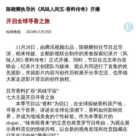
2024年11月29日
返回
陈晓卿执导的《风味人间五·香料传奇》开播
开启全球寻香之旅
桂林晚报
2024年11月29日
11月28日，由腾讯视频出品，陈晓卿担任节目总导
演，稻来传媒、企鹅影视联合制作的美食探索纪录片《风
味人间5·香料传奇》正式开播。同时，节目在北京举办首
映会，纪录片主创团队与媒体、观众共同进行了首集的抢
先观影，并就影片内容与创作历程展开分享交流，也带领
大家走进影片背后的创作旅程。
芬芳香料扩容“风味宇宙”
七大主题开启寻香之旅
本季节目以“香料”为切口，在全球探秘香料原产地，
寻香大千世界。讲述在全球化浪潮下，香料如何影响世
界，并成为地域美食的个性标签。作为本季影片的
slogan，“味有暗香来”的立意也将贯穿节目终始，为观众展
示香料背后的情绪共鸣，以全新的视角发现和欣赏隐藏在
日常生活中的“馨香记忆”。