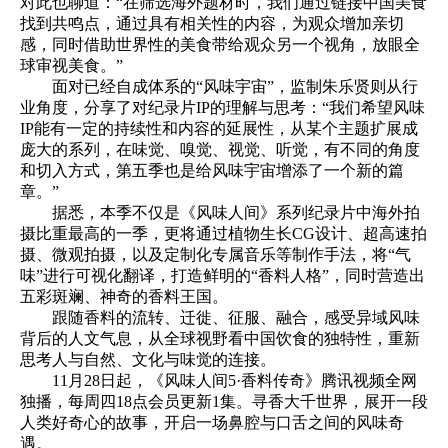
对此也聊道：“在筛选海外题材时，我们通过链接中国美食
找到共鸣点，通过具有相关性的内容，为观众增加亲切
感，同时借助世界性的美食带给观众另一个视角，放眼全
球审视美食。”
面对已经自成体系的“风味宇宙”，监制朱乐贤则从行
业角度，分享了对纪录片IP的理解与思考：“我们希望风味
IP能有一定的持续性和内容的延展性，从某个主题扩展成
庞大的系列，在味觉、嗅觉、视觉、听觉，有不同的角度
和切入方式，第五季也是给风味宇宙增添了一个新的篇
章。”
据悉，本季不仅是《风味人间》系列纪录片中海外拍
摄比重最高的一季，更将通过植物生长CG设计、超高速拍
摄、微观拍摄，以及定制化专属音乐等制作手法，将“气
味”进行可视化翻译，打造鲜明的“香料人格”，同时营造出
五彩斑斓、神奇的香料王国。
跟随香料的流转、迁徙、征服、融合，感受异域风味
背后的人文气息，从全球视野看中国饮食的独特性，重新
思考人与自然、文化与味觉的连接。
11月28日起，《风味人间5·香料传奇》腾讯视频全网
独播，每周四18点会员更新1集。寻香大千世界，展开一段
人类好奇心的故事，开启一场鼻腔与口舌之间的风味奇
遇。