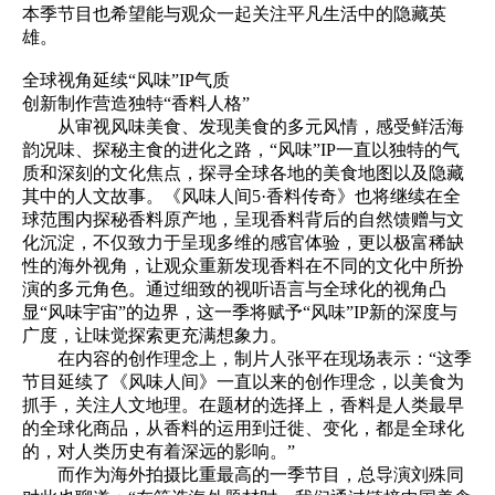
本季节目也希望能与观众一起关注平凡生活中的隐藏英
雄。
全球视角延续“风味”IP气质
创新制作营造独特“香料人格”
从审视风味美食、发现美食的多元风情，感受鲜活海
韵况味、探秘主食的进化之路，“风味”IP一直以独特的气
质和深刻的文化焦点，探寻全球各地的美食地图以及隐藏
其中的人文故事。《风味人间5·香料传奇》也将继续在全
球范围内探秘香料原产地，呈现香料背后的自然馈赠与文
化沉淀，不仅致力于呈现多维的感官体验，更以极富稀缺
性的海外视角，让观众重新发现香料在不同的文化中所扮
演的多元角色。通过细致的视听语言与全球化的视角凸
显“风味宇宙”的边界，这一季将赋予“风味”IP新的深度与
广度，让味觉探索更充满想象力。
在内容的创作理念上，制片人张平在现场表示：“这季
节目延续了《风味人间》一直以来的创作理念，以美食为
抓手，关注人文地理。在题材的选择上，香料是人类最早
的全球化商品，从香料的运用到迁徙、变化，都是全球化
的，对人类历史有着深远的影响。”
而作为海外拍摄比重最高的一季节目，总导演刘殊同