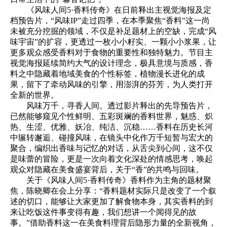
《风味人间5·香料传奇》在日前释出主视觉海报及定
档预告片，“风味IP”走过四季，在本季聚焦“香料”这一尚
未被充分挖掘的领域，不仅是补足题材上的空缺，完成“风
味宇宙”的扩容，更透过一枚小小籽实、一颗小小浆果，让
更多观众感受香料对于食物的重要性和独特魅力。节目主
视觉海报延续简约大气的设计理念，极具意境与质感，香
料之中隐藏着地域美食的个性标签，植物漫长进化的成
果，留下了牵动风味的引擎，用澎湃的芬芳，为人类打开
全新的世界。
风味万千，寻香人间。透过影片释出的先导预告片，
已然能够窥见个性鲜明、五彩斑斓的香料世界，魅惑、炽
热、生涩、优雅、妖冶、纯洁、沉稳……香料在历史长河
中辗转邂逅、碰撞风味，在镜头中化作万千短暂与宏大的
聚合，编织出香味与记忆的对话，从舌尖到心间，这不仅
是味蕾的冒险，更是一次向着文化深处的情感思考，唤起
观众对隐藏在美食盛宴背后，关于“香”的共鸣与回味。
关于《风味人间5·香料传奇》香料作为主角的题材聚
焦，陈晓卿在会上分享：“香料题材实际只是改变了一个叙
述的切口，能够让大家更加了解食物本身，其实香料的到
来让吃饭这件事变得有趣，我们想讲一个闻得见的故
事。”借助香料这一在美食料理背后隐形力量的全新视角，