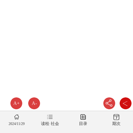
A+
A-
读桂·社会
目录
期次
2024/11/29