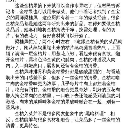
这些金桔果摘下来就可以当作水果吃了，但村民告诉
记者，金桔果也可以用来做菜。他们带着记者找到了金宝
乡的厨师梁桂凤，这位厨师有着十二年的做菜经验，很多
金桔菜品都是她这两年研究出来的新品。在得知要做金桔
菜品后，她麻利地将金桔淘洗干净，按需处理，有的切
片，有的改花刀，备好食材就可以开煮了。
梁桂凤忙活了两个小时左右，5道跟金桔有关的菜品就
做好了。刚从蒸锅里端出来的桔片蒸鸡腿冒着热气，上面
铺了满满一层金桔片，用葱花点缀，看起来很有食欲。翻
开金桔片，露出色泽金黄的鸡腿肉，金桔的味道浸入肉
内，入口鲜嫩爽口，唇齿间还留有金桔的清香。
金桔风味排骨和黄金桔香虾都是酸酸甜甜的，与番茄
焖出来的口感差不多，但多了一丝金桔的清香。金桔咕噜
牛肉的金桔香味更为浓厚，几乎每片牛肉上都挂着金桔
汁，吃完有回甘。金桔酿的融合更显奇妙，剁好的五花肉
酿入掏空果肉的金桔里，一口咬下去还能感受到油脂的刺
激感，肉末的咸鲜味和金桔的果酸味融合在一起，别有一
番风味。
金桔入菜并不是很多网友想象中的“黑暗料理”，相
反，金桔能够与很多食材相融合，让菜品多了一丝金桔的
清香，更具特色。