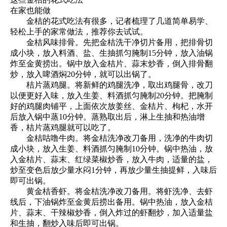
在家也能做
金桔的花式吃法有很多，记者梳理了几道简单易学、
轻松上手的家常做法，推荐你去试试。
金桔风味排骨。先把金桔洗干净切片备用，把排骨切
成小块，放入料酒、盐、生抽抓匀腌制15分钟，放入油锅
炸至金黄捞出。锅中放入金桔片、蒜末炒香，倒入排骨翻
炒，放入啤酒焖20分钟，就可以出锅了。
桔片蒸鸡腿。将新鲜的鸡腿洗净，取出鸡腿骨，改刀
以便更好入味，放入生姜、料酒抓匀腌制20分钟。把腌制
好的鸡腿肉铺平，上面依次放姜丝、金桔片、枸杞，水开
后放入锅中蒸10分钟。蒸熟取出后，淋上生抽和热油增
香，桔片蒸鸡腿就可以吃了。
金桔咕噜牛肉。将金桔洗净改刀备用，洗净的牛肉切
成小块，放入生姜、料酒抓匀腌制10分钟。锅中热油，放
入金桔片、蒜末、红绿菜椒炒香，放入牛肉，适量的盐，
炒至变色后放少量水闷1分钟，再放少量生抽提鲜，入味后
即可出锅。
黄金桔香虾。将金桔洗净改刀备用。将虾洗净、去虾
线后，下油锅炸至金黄后捞出备用。锅中热油，放入金桔
片、蒜末、干辣椒炒香，倒入炸过的虾翻炒，加入适量盐
和生抽，翻炒入味后即可出锅。