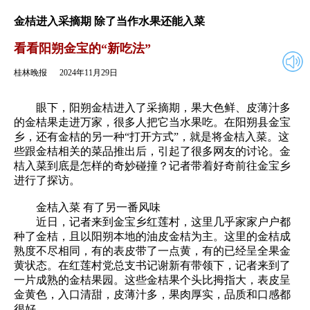
2024年11月29日
返回
金桔进入采摘期 除了当作水果还能入菜
看看阳朔金宝的“新吃法”
桂林晚报
2024年11月29日
眼下，阳朔金桔进入了采摘期，果大色鲜、皮薄汁多
的金桔果走进万家，很多人把它当水果吃。在阳朔县金宝
乡，还有金桔的另一种“打开方式”，就是将金桔入菜。这
些跟金桔相关的菜品推出后，引起了很多网友的讨论。金
桔入菜到底是怎样的奇妙碰撞？记者带着好奇前往金宝乡
进行了探访。
金桔入菜 有了另一番风味
近日，记者来到金宝乡红莲村，这里几乎家家户户都
种了金桔，且以阳朔本地的油皮金桔为主。这里的金桔成
熟度不尽相同，有的表皮带了一点黄，有的已经呈全果金
黄状态。在红莲村党总支书记谢新有带领下，记者来到了
一片成熟的金桔果园。这些金桔果个头比拇指大，表皮呈
金黄色，入口清甜，皮薄汁多，果肉厚实，品质和口感都
很好。