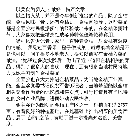
以美食为切入点 做好土特产文章
以金桔入菜，并不是今年创新推出的产品，除了金桔
酿、金桔风味排骨，还有金桔饼、金桔肉汤等，这些菜品
都是金宝乡村民根据多年的经验做出来的。在金桔采摘时
节，大家喜欢把金桔烹饪成各种特色佳肴款待宾朋。
梁桂凤告诉记者，家里一直种着金桔，对金桔有深厚
的情感。“我见过百香果、橙子做成菜，就琢磨着金桔是不
是也可以。问了很多本地老人，得知以前就有金桔入菜的
做法。”她经过多次实践后，做出了近10道跟金桔相关的菜
品，得到了很多人的喜欢。现在，还有很多当地村民特地
去找她学习制作金桔菜品。
金宝乡也在大力推进金桔菜品，为当地金桔产业赋
能。金宝乡党委书记倪发军告诉记者，当地希望能以金桔
相关菜肴作为新的记忆点和售卖点，引导打造具有当地特
色的乡村产业品牌，进而带动农民增收。
金宝乡作为阳朔的金桔主产区之一，种植面积为2757
亩，有着良好的种植基础。在此基础上推出相应的美食产
品，属于“点睛”之笔，有助于进一步提高知名度、美誉
度。
这些金桔的花式吃法