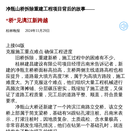
2024年11月29日
返回
净瓶山桥拆除重建工程项目背后的故事——
“桥”见漓江新跨越
桂林晚报
2024年11月29日
上接04版
克服施工重点难点 确保工程进度
旧桥拆除，重建新桥，施工过程中的困难有不少。
桂林建昌建设有限公司项目经理吕南米告诉记者，新
建的净瓶主桥桥面标高抬高，主桥两侧主线道路高程也相
应提升，道路最大填方高度7米，属于为高填方路段，施工
难度大。为了克服这个难点，他们组织大量工程机械进行
高频次薄摊铺、分层碾压密实，既缩短了施工进度，又保
证了道路工程质量，完工后的道路平整、顺直，符合质量
要求。
净瓶山大桥还新建了一个跨滨江南路立交桥。该立交
桥上部属于简支梁桥，基础有56跟钻孔灌注桩。吕南米表
示，打灌注桩时，因地质复杂、土质疏松、含水量极高，
非常容易发生塌孔情况，他们在钻第一个基础孔时，就连