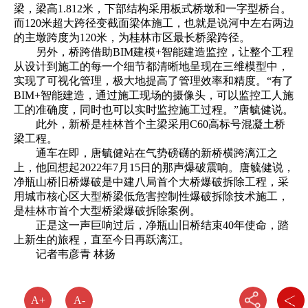
梁，梁高1.812米，下部结构采用板式桥墩和一字型桥台。
而120米超大跨径变截面梁体施工，也就是说河中左右两边
的主墩跨度为120米，为桂林市区最长桥梁跨径。
另外，桥跨借助BIM建模+智能建造监控，让整个工程
从设计到施工的每一个细节都清晰地呈现在三维模型中，
实现了可视化管理，极大地提高了管理效率和精度。“有了
BIM+智能建造，通过施工现场的摄像头，可以监控工人施
工的准确度，同时也可以实时监控施工过程。”唐毓健说。
此外，新桥是桂林首个主梁采用C60高标号混凝土桥
梁工程。
通车在即，唐毓健站在气势磅礴的新桥横跨漓江之
上，他回想起2022年7月15日的那声爆破震响。唐毓健说，
净瓶山桥旧桥爆破是中建八局首个大桥爆破拆除工程，采
用城市核心区大型桥梁低危害控制性爆破拆除技术施工，
是桂林市首个大型桥梁爆破拆除案例。
正是这一声巨响过后，净瓶山旧桥结束40年使命，踏
上新生的旅程，直至今日再跃漓江。
记者韦彦青 林扬
A+
A-