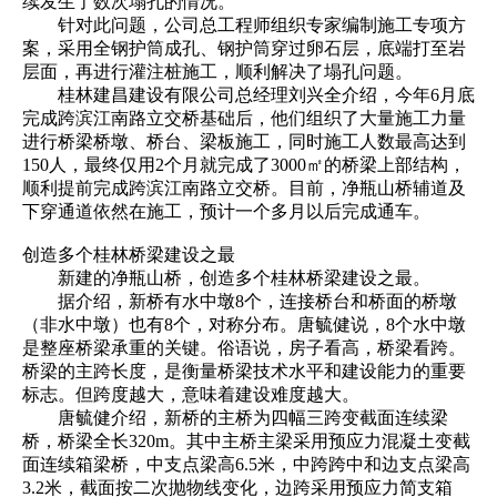
续发生了数次塌孔的情况。
针对此问题，公司总工程师组织专家编制施工专项方
案，采用全钢护筒成孔、钢护筒穿过卵石层，底端打至岩
层面，再进行灌注桩施工，顺利解决了塌孔问题。
桂林建昌建设有限公司总经理刘兴全介绍，今年6月底
完成跨滨江南路立交桥基础后，他们组织了大量施工力量
进行桥梁桥墩、桥台、梁板施工，同时施工人数最高达到
150人，最终仅用2个月就完成了3000㎡的桥梁上部结构，
顺利提前完成跨滨江南路立交桥。目前，净瓶山桥辅道及
下穿通道依然在施工，预计一个多月以后完成通车。
创造多个桂林桥梁建设之最
新建的净瓶山桥，创造多个桂林桥梁建设之最。
据介绍，新桥有水中墩8个，连接桥台和桥面的桥墩
（非水中墩）也有8个，对称分布。唐毓健说，8个水中墩
是整座桥梁承重的关键。俗语说，房子看高，桥梁看跨。
桥梁的主跨长度，是衡量桥梁技术水平和建设能力的重要
标志。但跨度越大，意味着建设难度越大。
唐毓健介绍，新桥的主桥为四幅三跨变截面连续梁
桥，桥梁全长320m。其中主桥主梁采用预应力混凝土变截
面连续箱梁桥，中支点梁高6.5米，中跨跨中和边支点梁高
3.2米，截面按二次抛物线变化，边跨采用预应力简支箱