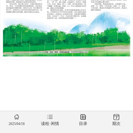
读桂·闲情
目录
期次
2025/04/18