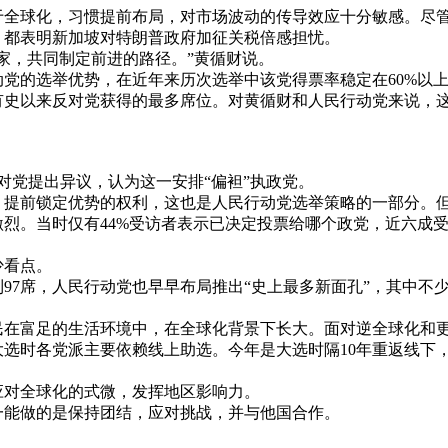
球化，习惯提前布局，对市场波动的传导效应十分敏感。尽管新
，都表明新加坡对特朗普政府加征关税倍感担忧。
，共同制定前进的路径。”黄循财说。
的选举优势，在近年来历次选举中该党得票率稳定在60%以上
创下有史以来反对党获得的最多席位。对黄循财和人民行动党来说
对党提出异议，认为这一安排“偏袒”执政党。
前锁定优势的权利，这也是人民行动党选举策略的一部分。但
。当时仅有44%受访者表示已决定投票给哪个政党，近六成受
少看点。
7席，人民行动党也早早布局推出“史上最多新面孔”，其中不少
。
富足的生活环境中，在全球化背景下长大。面对逆全球化和更
选时各党派主要依赖线上助选。今年是大选时隔10年重返线下
对全球化的式微，发挥地区影响力。
能做的是保持团结，应对挑战，并与他国合作。