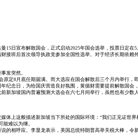
2025年04月18日
5日宣布解散国会，正式启动2025年国会选举，投票日定在5
接班后首次领导执政党参加全国性选举。对于经济长期依赖外
事发突然。
原定8月底任期届满。而大选应在国会解散后三个月内举行，即
0周年纪念日，为给国庆营造良好氛围，黄循财需要提前解散国会
新加坡国内普遍预测大选会在六七月间举行，虽然也有少数人预
媒体上这般描述新加坡当下所处的国际环境：“我们正见证世界
可能难以为继。
的相呼应。李显龙表示，美国总统特朗普高举关税大棒，令新