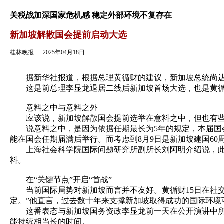
返回
关税战加深国家危机感 稳定外部环境不复存在
新加坡解散国会提前启动大选
桂林晚报
2025年04月18日
据新华社报道，根据总理黄循财的建议，新加坡总统尚达曼1
这是前总理李显龙退居二线后新加坡首场大选，也是黄循财
意料之中与意料之外
应该说，新加坡解散国会提前选举在意料之中，但也有些
说意料之中，是因为依据任期最长为5年的规定，本届国会
能在国会任期届满后举行。而考虑到8月9日是新加坡建国6
上海社会科学院国际问题研究所副所长刘阿明介绍说，此前
料。
在“关键节点”开启“首战”
当前国际局势对新加坡而言并不友好。黄循财15日在社交
定。”他直言，过去数十年来支撑新加坡取得成功的国际环境
这番表态与新加坡国务资政李显龙前一天在公开演讲中所说
能持续相当长的时间。