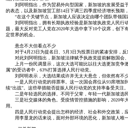
刘阿明指出，作为贸易外向型国家，新加坡的发展受益于全
的表态，以及新加坡贸工部14日下调三四季度经济增长预期
“在这个关键节点，新加坡人应该决定由哪个团队带领国家
刘阿明指出，拥有长期执政经验是新加坡执政党人民行动党
题，最大反对党工人党在2020年大选中拿下10个议席，
定世界的机会。
悬念不大但看点不少
对于4月23日为提名日、5月3日为投票日的紧凑安排，反
对此刘阿明指出，新加坡法律赋予执政党提前解散国会、提
上月一份民调显示，这次大选可能比以往大选更加竞争激烈
属”的受访者中，63%打算选择人民行动党。
刘阿明表示，大选结果或许并无太大悬念，但依然有不
一是人民行动党的得票率。这一次国会席位从93席增加到9
续“出战”。这些举措能否提振人民行动党的支持率备受关注
二是年轻选民的选择。不同于父辈，年轻一代新加坡选民在
三是社交媒体的角色。受疫情管控措施的影响，2020年大
用。
四是人民行动党会提出怎样的经济、社会和外交政策，应
用李显龙的话来说，面对外部环境的恶化，新加坡人唯一