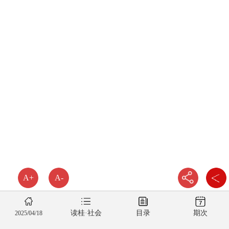
A+
A-
读桂·社会
目录
期次
2025/04/18