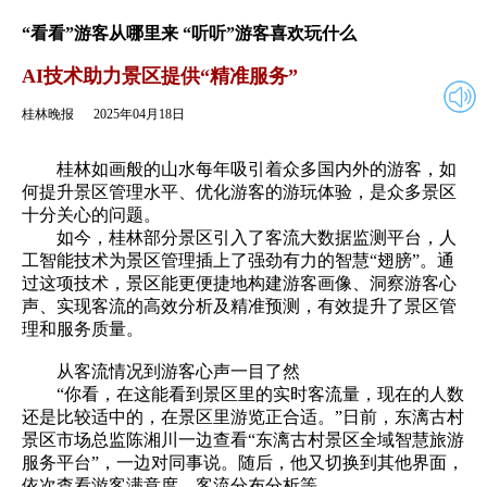
2025年04月18日
返回
“看看”游客从哪里来 “听听”游客喜欢玩什么
AI技术助力景区提供“精准服务”
桂林晚报
2025年04月18日
桂林如画般的山水每年吸引着众多国内外的游客，如
何提升景区管理水平、优化游客的游玩体验，是众多景区
十分关心的问题。
如今，桂林部分景区引入了客流大数据监测平台，人
工智能技术为景区管理插上了强劲有力的智慧“翅膀”。通
过这项技术，景区能更便捷地构建游客画像、洞察游客心
声、实现客流的高效分析及精准预测，有效提升了景区管
理和服务质量。
从客流情况到游客心声一目了然
“你看，在这能看到景区里的实时客流量，现在的人数
还是比较适中的，在景区里游览正合适。”日前，东漓古村
景区市场总监陈湘川一边查看“东漓古村景区全域智慧旅游
服务平台”，一边对同事说。随后，他又切换到其他界面，
依次查看游客满意度、客流分布分析等。