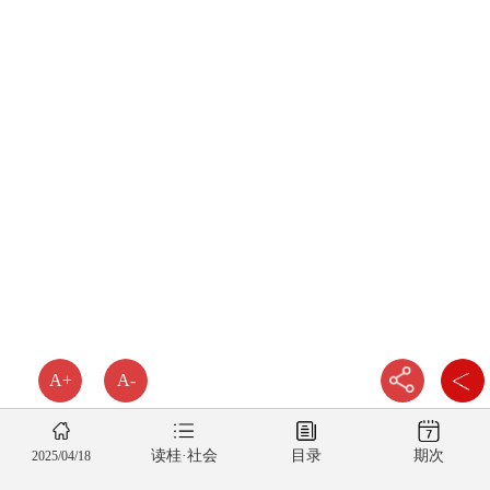
A+
A-
读桂·社会
目录
期次
2025/04/18