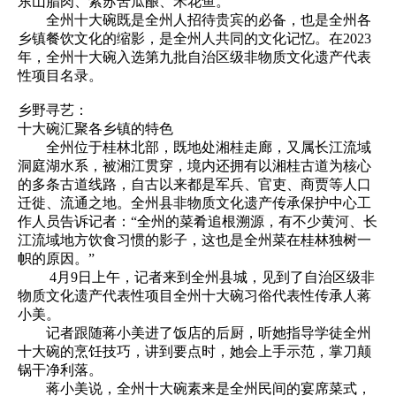
东山腊肉、紫苏苦瓜酿、禾花鱼。
全州十大碗既是全州人招待贵宾的必备，也是全州各
乡镇餐饮文化的缩影，是全州人共同的文化记忆。在2023
年，全州十大碗入选第九批自治区级非物质文化遗产代表
性项目名录。
乡野寻艺：
十大碗汇聚各乡镇的特色
全州位于桂林北部，既地处湘桂走廊，又属长江流域
洞庭湖水系，被湘江贯穿，境内还拥有以湘桂古道为核心
的多条古道线路，自古以来都是军兵、官吏、商贾等人口
迁徙、流通之地。全州县非物质文化遗产传承保护中心工
作人员告诉记者：“全州的菜肴追根溯源，有不少黄河、长
江流域地方饮食习惯的影子，这也是全州菜在桂林独树一
帜的原因。”
4月9日上午，记者来到全州县城，见到了自治区级非
物质文化遗产代表性项目全州十大碗习俗代表性传承人蒋
小美。
记者跟随蒋小美进了饭店的后厨，听她指导学徒全州
十大碗的烹饪技巧，讲到要点时，她会上手示范，掌刀颠
锅干净利落。
蒋小美说，全州十大碗素来是全州民间的宴席菜式，