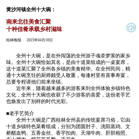
2025年04月18日
返回
黄沙河镇全州十大碗：
南来北往美食汇聚
十种佳肴承载乡村滋味
桂林晚报
2025年04月18日
全州十大碗，是在外闯荡的全州游子魂牵梦萦的家乡
味。全州十大碗恰如其名，是由十道菜组成的一桌宴席，
这十道菜汇聚了全州各乡镇的美食精华。在全州民间，精
通十大碗烹饪的厨师颇受人敬重，每逢村里有喜事寿宴，
总要专程请他们前来坐镇。
近年来，随着越来越多的游客来到全州体验乡镇特色
文化，全州十大碗也收获了不少游客的喜爱，这份老手艺
也焕发出了别样的时代光彩。
■老手艺简介
全州十大碗是广西桂林全州县的传统宴席习俗，它由
十道乡镇特色菜肴组成，分别为团圆肘子、洮阳蒸鸡、文
桥醋血鸭、五香金丝、香芋扣肉、天湖牛肉、肝胆相照、