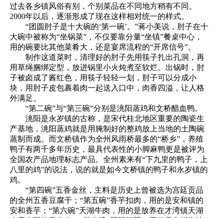
过去各乡镇风俗有别，个别菜品在不同地方稍有不同。
2000年以后，逐渐形成了现在这样相对统一的样式。
“团圆肘子是十大碗的‘第一碗’。”蒋小美说，肘子在十
大碗中被称为“坐锅菜”，不仅要靠分量“坐镇”餐桌中心，
用的碗要比其他菜肴大，还是宴席流程的“开席信号”。
制作这道菜时，清理好的肘子先用筷子扎出孔洞，再
用草绳捆绑定型，放进锅里小火炖煮至软烂。出锅时，肘
子被卤成了酱红色，用筷子轻轻一划，肘子可以分成小
块，用肘子皮包裹着肉一起送入口中，肉香四溢，让人格
外满足。
“第二碗”与“第三碗”分别是洮阳蒸鸡和文桥醋血鸭。
洮阳是永岁镇的古称，是宋代桂北地区重要的陶瓷生
产基地，洮阳蒸鸡就是用腌制好的整鸡放上当地的土陶碗
蒸制而成。而文桥镇作为全州风雨桥最多的“桥乡”，养殖
鸭子有两千多年历史，最具代表性的小脚麻鸭更是被评为
全国农产品地理标志产品。全州素来有“下九里的鸭子，上
八里的鸡”的说法，说的就是如今文桥镇的鸭子和永岁镇的
鸡。
“第四碗”五香金丝，主料是历史上曾被选为宫廷贡品
的全州五香豆腐干；“第五碗”香芋扣肉，用的是安和镇的
安和香芋；“第六碗”天湖牛肉，用的是放养在才湾镇天湖