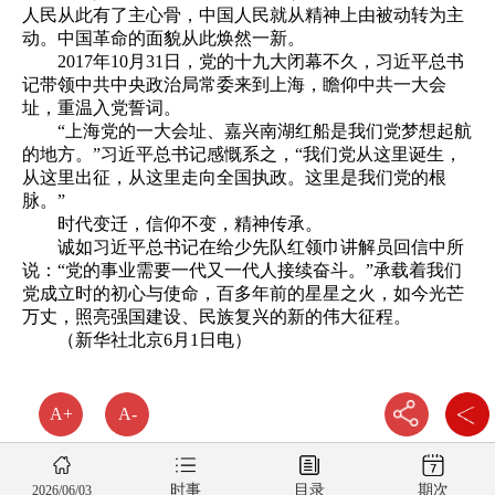
人民从此有了主心骨，中国人民就从精神上由被动转为主
动。中国革命的面貌从此焕然一新。
2017年10月31日，党的十九大闭幕不久，习近平总书
记带领中共中央政治局常委来到上海，瞻仰中共一大会
址，重温入党誓词。
“上海党的一大会址、嘉兴南湖红船是我们党梦想起航
的地方。”习近平总书记感慨系之，“我们党从这里诞生，
从这里出征，从这里走向全国执政。这里是我们党的根
脉。”
时代变迁，信仰不变，精神传承。
诚如习近平总书记在给少先队红领巾讲解员回信中所
说：“党的事业需要一代又一代人接续奋斗。”承载着我们
党成立时的初心与使命，百多年前的星星之火，如今光芒
万丈，照亮强国建设、民族复兴的新的伟大征程。
（新华社北京6月1日电）
A+
A-
时事
目录
期次
2026/06/03