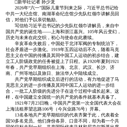
□新华社记者 孙少龙
2026年“六一”国际儿童节到来之际，习近平总书记给
中共一大纪念馆、南湖革命纪念馆少先队红领巾讲解员回
信，对他们予以亲切勉励。
写信给习近平总书记的少先队红领巾讲解员，来自中
国共产党的诞生地——上海和浙江嘉兴。105年风云变幻，
历史与未来在此交织，初心与使命在此赓续。
辛亥革命失败后，中国处于北洋军阀的专制统治下，
社会矛盾进一步激化。1919年五四运动后不久，随着马克
思主义在中国的传播及其同中国工人运动的初步结合，建
立工人阶级政党的任务被提上了日程。从1920年夏到1921
年春，共产党早期组织在上海、北京、武汉、长沙、济
南、广州等地以及旅日、旅法华人中陆续成立。
共产党早期组织成立后进行的活动，有力地促进了马
克思主义的进一步传播及其同中国工人运动的进一步结
合，一批工人阶级的先进分子在这个过程中成长起来。这
样，在中国建立全国统一的共产党的条件就基本具备了。
1921年7月23日晚，中国共产党第一次全国代表大会在
上海法租界望志路106号（今兴业路76号）开幕。
13名各地共产党早期组织的代表齐聚于此，代表着全
国50多名党员。他们身份各异、口音不同，却为着一个共
同的目标走到一起。共产国际代表马林和尼克尔斯基出席