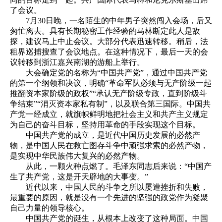
了会议。
7月30日晚，一名陌生的中年男子突然闯入会场，后又
匆忙离去。具有长期秘密工作经验的马林断定此人是敌
探，建议马上中止会议。大部分代表迅速转移。稍后，法
租界巡捕搜查了会议地点。在这种情况下，最后一天的会
议转移到浙江嘉兴南湖的游船上举行。
大会确定党的名称为“中国共产党”，通过中国共产党
的第一个纲领和决议，明确“革命军队必须与无产阶级一起
推翻资本家阶级的政权”“承认无产阶级专政，直到阶级斗
争结束”“消灭资本家私有制”，以及联合第三国际。中国共
产党一经成立，就旗帜鲜明地把社会主义和共产主义规定
为自己的奋斗目标，坚持用革命的手段实现这个目标。
中国共产党的成立，是近代中国历史发展的必然产
物，是中国人民在救亡图存斗争中顽强求索的必然产物，
是实现中华民族伟大复兴的必然产物。
从此，一颗火种点燃了。毛泽东同志后来说：“中国产
生了共产党，这是开天辟地的大事变。”
近代以来，中国人民的斗争之所以屡遭挫折和失败，
最重要的原因，就是没有一个先进的坚强的政党作为凝聚
自己力量的领导核心。
中国共产党的诞生，从根本上改变了这种局面。中国