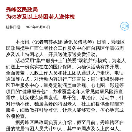
2026年06月03日
返回
秀峰区民政局
为65岁及以上特困老人送体检
桂林日报
2026年06月03日
本报讯（记者韦莎妮娜 通讯员傅慧琴）日前，秀峰区
民政局携手广西仁者社会工作服务中心面向辖区年满65周
岁及以上特困老人，开展送健康送关爱活动。
活动采用“集中服务+上门关爱”双轨并行模式，为老人
们送上一份实实在在的医疗保障。为确保活动有序开展、
全面覆盖，民政工作人员和社工团队通过入户走访、电话
通知等方式，对活动内容进行广泛宣传；同时积极对接社
区卫生服务中心，量身定制涵盖血常规、心电图、彩超等
项目的“健康服务包”，力求覆盖老年人常见健康风险筛查
需求，以实现疾病早发现、早干预、早治疗。活动中，针
对行动不便、独居高龄的特困老人，社工们提供全程陪护
服务，细致做好引导登记，让老人能够安全、省心地完成
各项检查。
据秀峰区民政局负责人介绍，截至目前，秀峰辖区在
册的散居特困人员共计99人，其中65周岁及以上的34人。