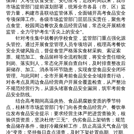
保障广大考生饮食安全、安心应考，近段时间以来，我市
市场监管部门提前谋划部署，统筹全市各县（市、区）监
管力量，构建市县联动监管体系，全面铺开高考食品安全
专项保障工作。各级市场监管部门层层压实责任，聚焦考
点食堂、校园周边餐饮及食品经营店铺，常态化开展精准
监管，全力守护考生“舌尖上的安全”。
针对考生集中就餐的学校食堂，监管部门重点强化源
头管控。通过开展食堂管理人员专项培训，梳理高考餐饮
安全关键风险点，督促食堂严格落实食材采购、索证索
票、规范加工、食品留样等全流程制度，将安全责任细化
到岗、落实到人，常态化开展自查自纠，及时排查整改后
厨储存、加工、消杀等环节隐患，实现食堂食品安全闭环
管理。与此同时，全市开展考前食品安全全域排查行动，
对各考点及周边食品经营商户开展全覆盖检查，从严整治
不规范经营行为，从源头堵塞食品安全漏洞，筑牢考前食
品安全防线。
结合高考期间高温炎热、食品易腐败变质的季节特
点，桂林市市场监管部门专门向各类食品经营户、餐饮单
位发布食品安全提示：要求经营主体严把进货查验关，核
验供货资质，坚决杜绝“三无”、伪劣食品上架销售；规范
食品储存条件，做好冷藏保鲜工作，防止高温天气食品“脱
冷”变质；坚持每日盘点清查，及时下架处置临期、过期、