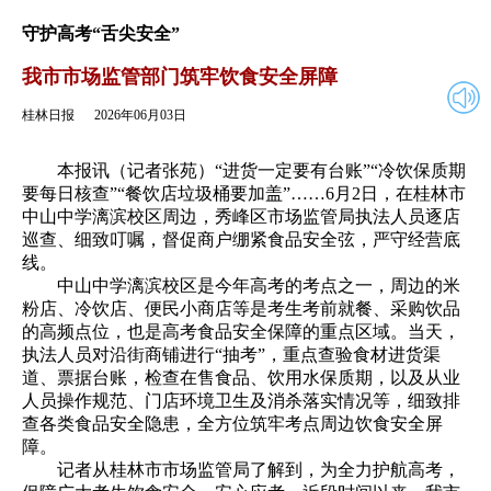
2026年06月03日
返回
守护高考“舌尖安全”
我市市场监管部门筑牢饮食安全屏障
桂林日报
2026年06月03日
本报讯（记者张苑）“进货一定要有台账”“冷饮保质期
要每日核查”“餐饮店垃圾桶要加盖”……6月2日，在桂林市
中山中学漓滨校区周边，秀峰区市场监管局执法人员逐店
巡查、细致叮嘱，督促商户绷紧食品安全弦，严守经营底
线。
中山中学漓滨校区是今年高考的考点之一，周边的米
粉店、冷饮店、便民小商店等是考生考前就餐、采购饮品
的高频点位，也是高考食品安全保障的重点区域。当天，
执法人员对沿街商铺进行“抽考”，重点查验食材进货渠
道、票据台账，检查在售食品、饮用水保质期，以及从业
人员操作规范、门店环境卫生及消杀落实情况等，细致排
查各类食品安全隐患，全方位筑牢考点周边饮食安全屏
障。
记者从桂林市市场监管局了解到，为全力护航高考，