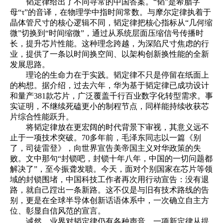
韬定律给出了不同寻常的中国答案。“韬”是希腊字
母“τ”的音译，在物理学中指时间常数。与摩尔定律执着于
晶体管尺寸的核心逻辑不同，韬定律把核心指标从“几何缩
微”切换到“时间缩微”，通过从系统层面压缩信号传播时
长，提升芯片性能。这种理念跨越，为深陷尺寸焦虑的行
业，提供了一条以时间换空间、以架构创新换性能的全新
发展思路。
理论的生命力在于实践。韬定律不只是停留在纸面上
的构想。据介绍，过去六年，华为基于韬定律已成功设计
和量产381款芯片，广泛覆盖千行百业数字化转型需求。事
实证明，不继续死磕更小的制程节点，同样能持续收获芯
片综合性能跃升。
将韬定律放在更宏阔的时代背景下审视，其意义远不
止于一项技术突破。70多年前，毛泽东同志以一篇《别
了，司徒雷登》，向世界宣告美帝国主义对华政策的失
败。文中那句“封锁吧，封锁十年八年，中国的一切问题都
解决了”，至今振聋发聩。今天，面对个别国家在芯片等领
域的封锁围堵，中国科技工作者再次用行动宣告：没有退
路，就自己蹚出一条新路。这不仅是与旧有技术路线的告
别，更是在全球半导体创新话语体系中，一次确立自主方
位、彰显自信风范的宣言。
诚然，业界对韬定律仍有各种声音，一项新定律从提