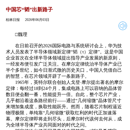
2026年06月03日
返回
中国芯“韬”出新路子
桂林日报
2026年06月03日
□魏理
在日前召开的2026国际电路与系统研讨会上，华为技
术人员发表了半导体领域新定律“韬（τ）定律”。这是中国
企业首次在全球半导体领域提出指导产业发展的新原则，
一经发布便引发广泛关注。在摩尔定律统治半导体产业已
半个多世纪，如今日渐式微的历史关口，中国人凭借自己
的智慧，在芯片领域开辟了一条新路子。
1965年，英特尔联合创始人戈登·摩尔提出著名的摩尔
定律：每经过18到24个月，集成电路上可以容纳的晶体管
数目便会翻一番，性能提升一倍。自此，整个芯片产业，
几乎都沿着这条路径前行——通过“几何缩微”晶体管尺寸
来增加集成度，换取性能跃升。然而，随着芯片制程逼近
物理极限，单纯靠“几何缩微”获取红利的时代正加速落
幕。摩尔定律即将走到尽头，后摩尔时代该何去何从，成
为全球半导体产业共同面对的时代之问。