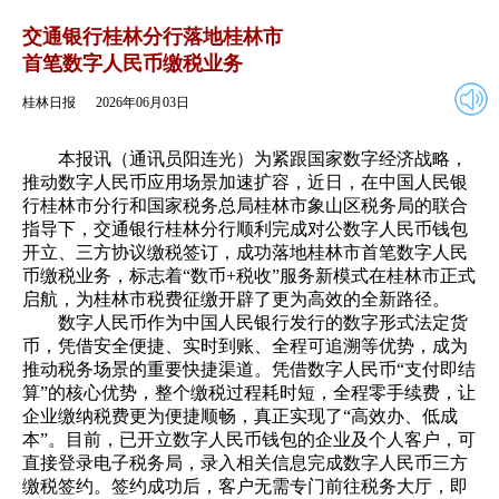
2026年06月03日
返回
交通银行桂林分行落地桂林市
首笔数字人民币缴税业务
桂林日报
2026年06月03日
本报讯（通讯员阳连光）为紧跟国家数字经济战略，
推动数字人民币应用场景加速扩容，近日，在中国人民银
行桂林市分行和国家税务总局桂林市象山区税务局的联合
指导下，交通银行桂林分行顺利完成对公数字人民币钱包
开立、三方协议缴税签订，成功落地桂林市首笔数字人民
币缴税业务，标志着“数币+税收”服务新模式在桂林市正式
启航，为桂林市税费征缴开辟了更为高效的全新路径。
数字人民币作为中国人民银行发行的数字形式法定货
币，凭借安全便捷、实时到账、全程可追溯等优势，成为
推动税务场景的重要快捷渠道。凭借数字人民币“支付即结
算”的核心优势，整个缴税过程耗时短，全程零手续费，让
企业缴纳税费更为便捷顺畅，真正实现了“高效办、低成
本”。目前，已开立数字人民币钱包的企业及个人客户，可
直接登录电子税务局，录入相关信息完成数字人民币三方
缴税签约。签约成功后，客户无需专门前往税务大厅，即