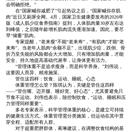
会明确拒绝。”
在“国家喊你减肥了”引起热议之后，“国家喊你存肌
肉”近日又刷屏全网。4月，国家卫生健康委发布的2026年
版《成人肌少症食养指南》提到，人体肌肉量30岁左右达
到峰值，之后随年龄增长肌肉流失逐渐加速。因此，要尽
早“储蓄”肌肉。
专家提醒，“老来瘦”不能“老来寿”，“有肌肉”才能“老
来寿”。当老年人肌肉“余额不足”，出现肌少症，跌倒、骨
折乃至失能的风险都会大大增加。只有增加肌肉量，才能
安全、持久地提高基础代谢率，让身体更有活力。
“管理体重不是追求瘦身，而是科学养身。”刘伟说，
这要因人而异、精准施策。
管住这四样：饮食、运动、睡眠、心态
体重管理怎么管？陈琪认为，关键是管住这四样
——“管住嘴、迈开腿、睡好觉、好心态”，尤其要避免只
节食不运动。刘伟也表示，除控制饮食，“运动、睡眠和压
力管理同样重要”。
多名专家表示，科学管理体重的核心，是建立可持续
的健康生活方式。体重管理需分类施策，但运动在其中贯
穿全程、适配所有人群。
对于超重肥胖群体，蒋琳建议，在调整饮食结构的基