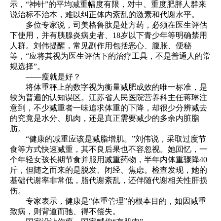
示，“神针”的平均减重幅度有限，对中、重度肥胖人群来
说治标不治本，难以纠正体内紊乱的激素和代谢水平。
多位专家说，司美格鲁肽是处方药，必须在医生评估
下使用，并有胰腺炎病史者、18岁以下青少年等明确禁用
人群。刘伟提醒，常见副作用包括恶心、腹胀、便秘
等，“应将其视为医生评估下的治疗工具，不是普通人的常
规选择”。
——瘦就是好？
将体重秤上的数字视为衡量减肥成效的唯一标准，是
较为普遍的认知误区。江苏省人民医院营养科主任蒋琳注
意到，不少减重者一味追求体重的下降，却很少分辨减去
的究竟是水分、肌肉，还是真正需要减少的多余内脏脂
肪。
“健康的减重应该是减脂增肌。”刘伟说，采取过度节
食等方式快速减重，其不良后果也不容忽视。她回忆，一
个年轻女孩长期节食并服用减重药物，半年内体重骤降40
斤，但随之而来的是脱发、闭经、焦虑。检查发现，她的
基础代谢率非常低，脂代谢紊乱，还伴随代谢相关性肝损
伤。
专家表示，健康是“体重管理”的根本目的，如因减重
致病，则背道而驰、得不偿失。