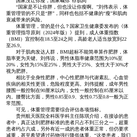
国家没让你瘦，国家喊你“存肌肉”
“国家是不让你胖，但也没让你瘦啊。”刘伟表示，体
重管理管的不只是“胖”，同样也包括不健康的“瘦”和肌肉
衰减带来的风险。
体重管理，管的是什么？国家卫生健康委发布的《体
重管理指导原则（2024年版）》提到，成人体重指数
（BMI）宜控制在18.5至24之间，高龄老人适当放宽到22
至26.9。
对于肌肉发达人群，BMI超标不能简单算作肥胖，体
脂率更为关键。刘伟说，男性体脂率健康范围为10%至
20%，女性为15%至25%，男性大于25%、女性大于30%才
视为肥胖。
相比于全身性肥胖，中心性肥胖与代谢紊乱、心血管
疾病的相关性更强，危险程度更高。刘伟提醒，成年男性
腰围一般控制在90厘米以内，女性一般控制在85厘米以
内。腰臀比方面，男性0.85至0.9、女性0.75至0.8一般为正
常范围。
可见，体重管理需要综合评估各项指标。
贵州航天医院全科医学科主任陈琪介绍，在接诊的患
者中，真正达到肥胖标准的患者只占不到三分之一，超重
患者约占六成，另外有近一成的患者体重正常，但仍要求
减重，甚至希望通过药物强行降低体重。“这类患者，我们