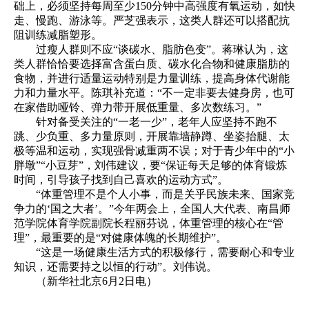
础上，必须坚持每周至少150分钟中高强度有氧运动，如快
走、慢跑、游泳等。严芝强表示，这类人群还可以搭配抗
阻训练减脂塑形。
过瘦人群则不应“谈碳水、脂肪色变”。蒋琳认为，这
类人群恰恰要选择富含蛋白质、碳水化合物和健康脂肪的
食物，并进行适量运动特别是力量训练，提高身体代谢能
力和力量水平。陈琪补充道：“不一定非要去健身房，也可
在家借助哑铃、弹力带开展低重量、多次数练习。”
针对备受关注的“一老一少”，老年人应坚持不跑不
跳、少负重、多力量原则，开展靠墙静蹲、坐姿抬腿、太
极等温和运动，实现强骨减重两不误；对于青少年中的“小
胖墩”“小豆芽”，刘伟建议，要“保证每天足够的体育锻炼
时间，引导孩子找到自己喜欢的运动方式”。
“体重管理不是个人小事，而是关乎民族未来、国家竞
争力的‘国之大者’。”今年两会上，全国人大代表、南昌师
范学院体育学院副院长程丽芬说，体重管理的核心在“管
理”，最重要的是“对健康体魄的长期维护”。
“这是一场健康生活方式的积极修行，需要耐心和专业
知识，还需要持之以恒的行动”。刘伟说。
（新华社北京6月2日电）