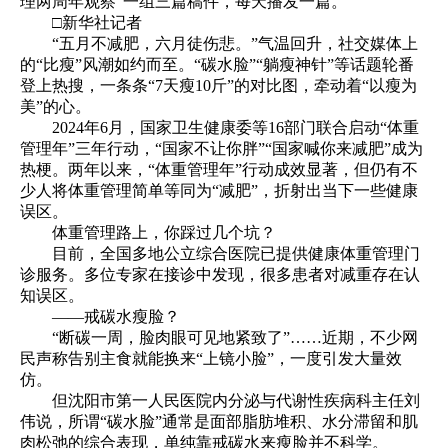
理两周年观察”一组三篇稿件，每天播发一篇。
□新华社记者
“五月不减肥，六月徒伤悲。”气温回升，社交媒体上
的“比瘦”风潮如约而至。“碳水脸”“躺瘦神针”等话题轮番
登上热搜，一条条“7天瘦10斤”的对比图，牵动着“以瘦为
美”的心。
2024年6月，国家卫生健康委等16部门联合启动“体重
管理年”三年行动，“国家不让你胖”“国家喊你来减肥”成为
热梗。两年以来，“体重管理年”行动成效显著，但仍有不
少人将体重管理简单等同为“减肥”，折射出当下一些健康
误区。
体重管理路上，你踩过几个坑？
目前，全国多地公立综合医院已提供健康体重管理门
诊服务。多位专家在接诊中发现，很多患者对减重存在认
知误区。
——戒碳水瘦脸？
“断碳一周，脸肉眼可见地紧致了”……近期，不少网
民声称告别主食就能换来“上镜小脸”，一度引发大量效
仿。
但沈阳市第一人民医院内分泌与代谢性疾病科主任刘
伟说，所谓“碳水脸”通常是面部脂肪堆积、水分滞留和肌
肉松弛的综合表现，单纯靠戒碳水来瘦脸并不科学。