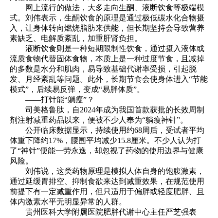
网上流行的做法，大多走向生酮、液断饮食等极端模
式。刘伟表示，生酮饮食的原理是通过极低碳水化合物摄
入，让身体转向燃烧脂肪来供能，但长期坚持会导致营养
素缺乏、电解质紊乱，加重肝肾负担。
液断饮食则是一种短期限制性饮食，通过摄入液体或
流质食物代替固体食物，本质上是一种过度节食，且减掉
的多数是水分和肌肉，易导致基础代谢率受损，引起脱
发、月经紊乱等问题。此外，长期节食会使身体进入“节能
模式”，后续易反弹，变成“易胖体质”。
——打针能“躺瘦”？
司美格鲁肽，自2024年成为我国首款获批的长效周制
剂注射减重药品以来，便被不少人奉为“躺瘦神针”。
公开临床数据显示，持续使用约68周后，受试者平均
体重下降约17%，腰围平均减少15.8厘米。不少人认为打
了“神针”便能一劳永逸，却忽视了药物的使用边界与健康
风险。
刘伟说，这类药物原理是模拟人体自身的饱腹激素，
通过延缓胃排空、抑制食欲来达到减重效果，在规范使用
前提下有一定减重作用，但只适用于偏胖或轻度肥胖、且
体内激素水平无明显异常的人群。
贵州医科大学附属医院肥胖代谢中心主任严芝强表