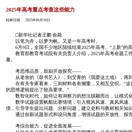
返回
2025年高考重点考查这些能力
桂林日报
2025年06月10日
□新华社记者王鹏 俞菀
以笔为舟，以梦为帆。又是一年高考时。
6月9日，全国不少地区陆续结束2025年高考。“上新”
教育部教育考试院有关负责人介绍，2025年高考命题工
量。
考思维品质，鼓励开放探究——
从老舍的《鼓书艺人》，到艾青的《我爱这土地》，再到
在有关专家看来，三则材料各有侧重，又相互交织。“这就
的思维逻辑提出了较高要求。”
数智化时代，如何让有洞察力的想法脱颖而出，让模式化
数学试题设置帆船比赛情境，引入视风风速、真风风速、船
境，引导学生提出问题、分析问题，建立史料与教材相关知
通过创新试题形式和设问角度，增强试题的开放性、探究性
考综合能力，促进全面发展——