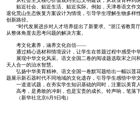
从社会主义核心价值观到生态文明建设，从农业育种到医
贴近社会、贴近生活、贴近实际。例如，天津卷语文作文题
退化荒山生态恢复方案设计为情境，引导学生理解生物多样
创新路径。
“时代发展进步对人才培养提出了新要求。”浙江省教育厅
从整体角度去思考问题的解决方案。
考文化素养，涵养文化自信——
通过精心选材和情境设计，让学生在答题过程中感受中华
展现中华文化风采。语文全国二卷的阅读题选取宋之问和陈
天人合一的治水智慧。
弘扬中华美育精神。语文全国一卷默写题给出一幅以莲花为
题展示新石器时代不同地域的文化遗存，引导学生感悟中华
一道道试题，在夯实学生知识基础的同时，注重以美育人
高考，是勇敢的冲刺，也是宝贵的成长。铃声响，笔落下
（新华社北京6月9日电）