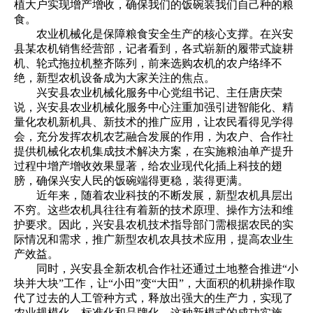
植大户实现增产增收，确保我们的饭碗装我们自己种的粮
食。
农业机械化是保障粮食安全生产的核心支撑。在兴安
县某农机销售经营部，记者看到，各式崭新的履带式旋耕
机、轮式拖拉机整齐陈列，前来选购农机的农户络绎不
绝，新型农机设备成为大家关注的焦点。
兴安县农业机械化服务中心党组书记、主任唐庆荣
说，兴安县农业机械化服务中心注重加强引进智能化、精
量化农机新机具、新技术的推广应用，让农民看得见学得
会，充分发挥农机农艺融合发展的作用，为农户、合作社
提供机械化农机集成技术解决方案，在实施粮油单产提升
过程中增产增收效果显著，给农业现代化插上科技的翅
膀，确保兴安人民的饭碗端得更稳，装得更满。
近年来，随着农业科技的不断发展，新型农机具层出
不穷。这些农机具往往有着新的技术原理、操作方法和维
护要求。因此，兴安县农机技术指导部门需根据农民的实
际情况和需求，推广新型农机农具技术应用，提高农业生
产效益。
同时，兴安县全新农机合作社还通过土地整合推进“小
块并大块”工作，让“小田”变“大田”，大面积的机耕操作取
代了过去的人工管种方式，释放出强大的生产力，实现了
农业规模化、标准化和品牌化。这种新模式的成功实施，