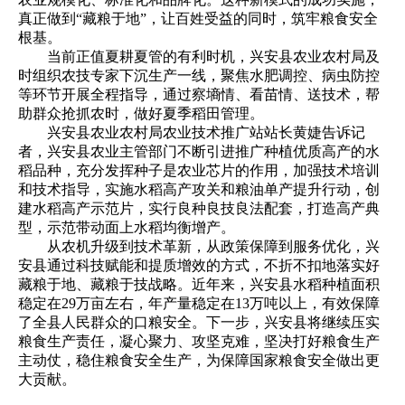
真正做到“藏粮于地”，让百姓受益的同时，筑牢粮食安全
根基。
当前正值夏耕夏管的有利时机，兴安县农业农村局及
时组织农技专家下沉生产一线，聚焦水肥调控、病虫防控
等环节开展全程指导，通过察墒情、看苗情、送技术，帮
助群众抢抓农时，做好夏季稻田管理。
兴安县农业农村局农业技术推广站站长黄婕告诉记
者，兴安县农业主管部门不断引进推广种植优质高产的水
稻品种，充分发挥种子是农业芯片的作用，加强技术培训
和技术指导，实施水稻高产攻关和粮油单产提升行动，创
建水稻高产示范片，实行良种良技良法配套，打造高产典
型，示范带动面上水稻均衡增产。
从农机升级到技术革新，从政策保障到服务优化，兴
安县通过科技赋能和提质增效的方式，不折不扣地落实好
藏粮于地、藏粮于技战略。近年来，兴安县水稻种植面积
稳定在29万亩左右，年产量稳定在13万吨以上，有效保障
了全县人民群众的口粮安全。下一步，兴安县将继续压实
粮食生产责任，凝心聚力、攻坚克难，坚决打好粮食生产
主动仗，稳住粮食安全生产，为保障国家粮食安全做出更
大贡献。