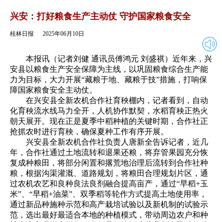
2025年06月10日
返回
兴安：打好粮食生产主动仗 守护国家粮食安全
桂林日报
2025年06月10日
本报讯（记者刘健 通讯员傅鸿元 刘盛祺）近年来，兴
安县以粮食生产安全保障为主线，以巩固粮食综合生产能
力为目标，大力开展“藏粮于地、藏粮于技”措施，打响保
障国家粮食安全主动仗。
在兴安县全新农机合作社育秧棚内，记者看到，自动
化育秧流水线马力全开，人机协作默契，水稻育秧正热火
朝天展开。现在正是夏季中稻种植的关键时期，合作社正
抢抓农时进行育秧，确保夏种工作有序开展。
兴安县全新农机合作社负责人唐新全告诉记者，近几
年，合作社通过土地流转和退果还粮，将弃管果园充分恢
复成种粮田，将部分闲置和撂荒地治理后流转到合作社种
粮，根据沟渠灌溉、道路规划，将粮田合理规划片区，通
过农机农艺和良种良法良剂融合提高亩产，通过“早稻+玉
米”、“早稻+油菜”、双季稻等轮作方式提高土地使用率，
通过新品种施种示范和高产栽培试验以及新机制的试验示
范，选出最好最适合本地的种植模式，带动周边农户和种