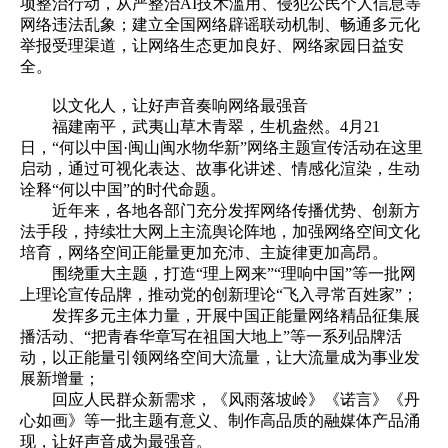
项整治行动，从严整治AI技术滥用、侵犯公民个人信息等
网络违法乱象；建立全国网络辟谣联动机制、畅通多元化
举报受理渠道，让网络生态更加良好、网络家园日益安
全。
以文化人，让好声音奏响网络最强音
福建南平，武夷山草木青翠，生机盎然。4月21
日，“何以中国·闽山闽水物华新”网络主题宣传活动在这里
启动，通过可视化表达、故事化讲述、情感化渲染，生动
诠释“何以中国”的时代命题。
近年来，各地各部门充分发挥网络传播优势、创新方
法手段，持续壮大网上主流舆论阵地，加强网络空间文化
培育，网络空间正能量更加充沛、主旋律更加高昂。
围绕重大主题，打造“理上网来”“理响中国”等一批网
上理论宣传品牌，推动党的创新理论“飞入寻常百姓家”；
发挥多元主体力量，开展中国正能量网络精品征集展
播活动、“把青春华章写在祖国大地上”等一系列品牌活
动，以正能量引领网络空间大流量，让大流量成为事业发
展新增量；
回应人民群众新需求，《风雨落坡岭》《诺言》《丹
心如画》等一批主题有意义、制作高品质的融媒体产品涌
现，让好声音成为最强音。