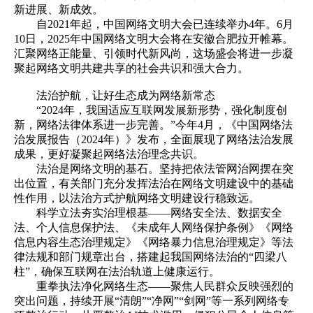
新进展、新成效。
自2021年起，中国网络文明大会已连续举办4年。6月
10日，2025年中国网络文明大会将在安徽合肥拉开帷幕。
汇聚网络正能量、引领时代新风尚，这场盛会将进一步凝
聚起网络文明共建共享的社会共识和强大合力。
法治护航，让好生态成为网络新常态
“2024年，我国适应互联网发展新形势，强化制度创
新，网络法律体系进一步完善。”今年4月，《中国网络法
治发展报告（2024年）》发布，全面展现了网络法治发展
成果，更好凝聚起网络法治理念共识。
法治是网络文明的基石。坚持把依法管网治网摆在突
出位置，有关部门充分发挥法治在网络文明建设中的基础
性作用，以法治方式护航网络文明建设行稳致远。
科学立法夯实治理根基——网络安全法、数据安全
法、个人信息保护法、《未成年人网络保护条例》《网络
信息内容生态治理规定》《网络暴力信息治理规定》等法
律法规和部门规章出台，搭建起我国网络法治的“四梁八
柱”，确保互联网在法治轨道上健康运行。
重拳执法净化网络生态——聚焦人民群众反映强烈的
突出问题，持续开展“清朗”“净网”“剑网”等一系列网络专