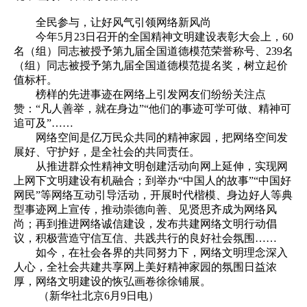
全民参与，让好风气引领网络新风尚
今年5月23日召开的全国精神文明建设表彰大会上，60
名（组）同志被授予第九届全国道德模范荣誉称号、239名
（组）同志被授予第九届全国道德模范提名奖，树立起价
值标杆。
榜样的先进事迹在网络上引发网友们纷纷关注点
赞：“凡人善举，就在身边”“他们的事迹可学可做、精神可
追可及”……
网络空间是亿万民众共同的精神家园，把网络空间发
展好、守护好，是全社会的共同责任。
从推进群众性精神文明创建活动向网上延伸，实现网
上网下文明建设有机融合；到举办“中国人的故事”“中国好
网民”等网络互动引导活动，开展时代楷模、身边好人等典
型事迹网上宣传，推动崇德向善、见贤思齐成为网络风
尚；再到推进网络诚信建设，发布共建网络文明行动倡
议，积极营造守信互信、共践共行的良好社会氛围……
如今，在社会各界的共同努力下，网络文明理念深入
人心，全社会共建共享网上美好精神家园的氛围日益浓
厚，网络文明建设的恢弘画卷徐徐铺展。
（新华社北京6月9日电）