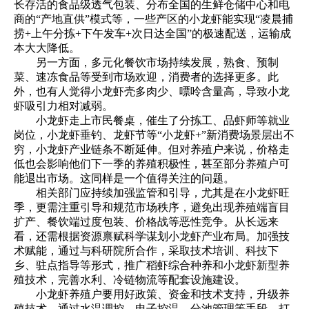
长存活的食品级透气包装、分布全国的生鲜仓储中心和电
商的“产地直供”模式等，一些产区的小龙虾能实现“凌晨捕
捞+上午分拣+下午发车+次日达全国”的极速配送，运输成
本大大降低。
另一方面，多元化餐饮市场持续发展，熟食、预制
菜、速冻食品等受到市场欢迎，消费者的选择更多。此
外，也有人觉得小龙虾壳多肉少、嘌呤含量高，导致小龙
虾吸引力相对减弱。
小龙虾走上市民餐桌，催生了分拣工、品虾师等就业
岗位，小龙虾垂钓、龙虾节等“小龙虾+”新消费场景层出不
穷，小龙虾产业链条不断延伸。但对养殖户来说，价格走
低也会影响他们下一季的养殖积极性，甚至部分养殖户可
能退出市场。这同样是一个值得关注的问题。
相关部门应持续加强监管和引导，尤其是在小龙虾旺
季，更需注重引导和规范市场秩序，避免出现养殖端盲目
扩产、餐饮端过度包装、价格战等恶性竞争。从长远来
看，还需根据资源禀赋科学谋划小龙虾产业布局。加强技
术赋能，通过与科研院所合作，采取技术培训、科技下
乡、驻点指导等形式，推广稻虾综合种养和小龙虾新型养
殖技术，完善水利、冷链物流等配套设施建设。
小龙虾养殖户要用好政策、资金和技术支持，升级养
殖技术，通过水温调控、电子控温、分池管理等手段，打