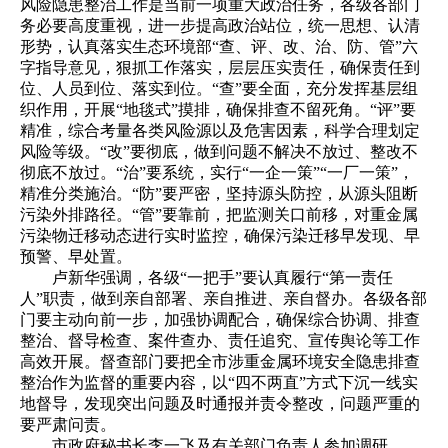
风险隐患整治工作是当前一项重大政治任务，各级各部门
务必要高度重视，进一步提高政治站位，统一思想、认清
形势，认真落实生态环境部“查、评、改、治、防、管”六
字指导意见，狠抓工作落实，层层压实责任，确保责任到
位、人员到位、落实到位。“查”要全面，充分发挥基层组
织作用，开展“地毯式”摸排，确保排查不留死角。“评”要
精准，综合考量各类风险源以及危害因素，科学合理划定
风险等级。“改”要彻底，做到问题不解决不放过、整改不
彻底不放过。“治”要系统，实行“一企一策”“一厂一策”，
精准分类施治。“防”要严密，坚持源头防控，从源头阻断
污染外排路径。“管”要靠前，把监测关口前移，对重金属
污染物迁移动态进行实时监控，确保污染迁移早发现、早
预警、早处置。
卢新华强调，各级“一把手”要认真履行“第一责任
人”职责，做到亲自部署、亲自推进、亲自督办。各级各部
门要主动向前一步，加强协调配合，确保综合协调、排查
整治、督导检查、案件查办、责任追究、宣传舆论等工作
高效开展。督查部门要把全市涉重金属环境安全隐患排查
整治作为监督的重要内容，以“四不两直”方式下沉一线实
地督导，发现突出问题及时通报并责令整改，问题严重的
要严肃问责。
市政府秘书长李一飞及有关部门负责人参加调研。