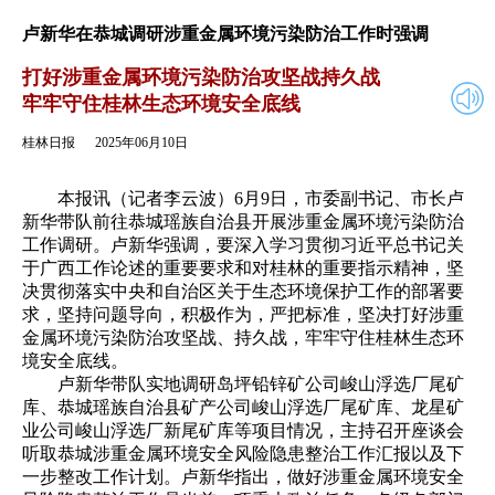
2025年06月10日
返回
卢新华在恭城调研涉重金属环境污染防治工作时强调
打好涉重金属环境污染防治攻坚战持久战
牢牢守住桂林生态环境安全底线
桂林日报
2025年06月10日
本报讯（记者李云波）6月9日，市委副书记、市长卢
新华带队前往恭城瑶族自治县开展涉重金属环境污染防治
工作调研。卢新华强调，要深入学习贯彻习近平总书记关
于广西工作论述的重要要求和对桂林的重要指示精神，坚
决贯彻落实中央和自治区关于生态环境保护工作的部署要
求，坚持问题导向，积极作为，严把标准，坚决打好涉重
金属环境污染防治攻坚战、持久战，牢牢守住桂林生态环
境安全底线。
卢新华带队实地调研岛坪铅锌矿公司峻山浮选厂尾矿
库、恭城瑶族自治县矿产公司峻山浮选厂尾矿库、龙星矿
业公司峻山浮选厂新尾矿库等项目情况，主持召开座谈会
听取恭城涉重金属环境安全风险隐患整治工作汇报以及下
一步整改工作计划。卢新华指出，做好涉重金属环境安全