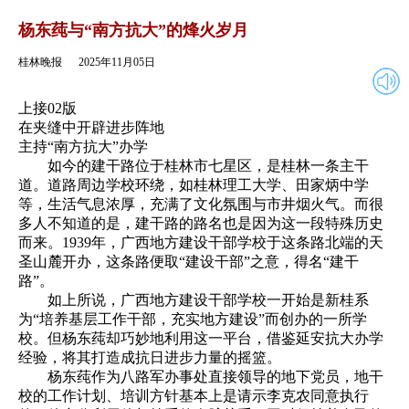
2025年11月05日
返回
杨东莼与“南方抗大”的烽火岁月
桂林晚报
2025年11月05日
上接02版
在夹缝中开辟进步阵地
主持“南方抗大”办学
如今的建干路位于桂林市七星区，是桂林一条主干
道。道路周边学校环绕，如桂林理工大学、田家炳中学
等，生活气息浓厚，充满了文化氛围与市井烟火气。而很
多人不知道的是，建干路的路名也是因为这一段特殊历史
而来。1939年，广西地方建设干部学校于这条路北端的天
圣山麓开办，这条路便取“建设干部”之意，得名“建干
路”。
如上所说，广西地方建设干部学校一开始是新桂系
为“培养基层工作干部，充实地方建设”而创办的一所学
校。但杨东莼却巧妙地利用这一平台，借鉴延安抗大办学
经验，将其打造成抗日进步力量的摇篮。
杨东莼作为八路军办事处直接领导的地下党员，地干
校的工作计划、培训方针基本上是请示李克农同意执行