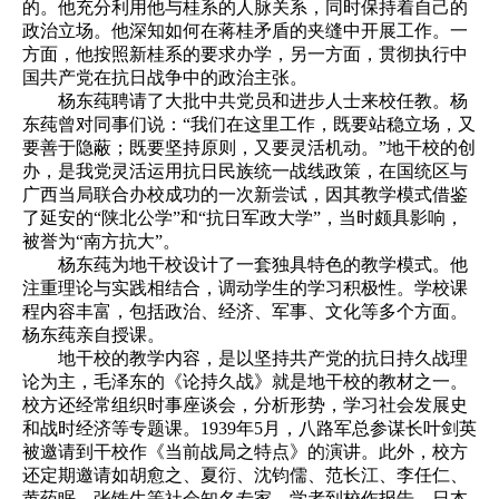
的。他充分利用他与桂系的人脉关系，同时保持着自己的
政治立场。他深知如何在蒋桂矛盾的夹缝中开展工作。一
方面，他按照新桂系的要求办学，另一方面，贯彻执行中
国共产党在抗日战争中的政治主张。
杨东莼聘请了大批中共党员和进步人士来校任教。杨
东莼曾对同事们说：“我们在这里工作，既要站稳立场，又
要善于隐蔽；既要坚持原则，又要灵活机动。”地干校的创
办，是我党灵活运用抗日民族统一战线政策，在国统区与
广西当局联合办校成功的一次新尝试，因其教学模式借鉴
了延安的“陕北公学”和“抗日军政大学”，当时颇具影响，
被誉为“南方抗大”。
杨东莼为地干校设计了一套独具特色的教学模式。他
注重理论与实践相结合，调动学生的学习积极性。学校课
程内容丰富，包括政治、经济、军事、文化等多个方面。
杨东莼亲自授课。
地干校的教学内容，是以坚持共产党的抗日持久战理
论为主，毛泽东的《论持久战》就是地干校的教材之一。
校方还经常组织时事座谈会，分析形势，学习社会发展史
和战时经济等专题课。1939年5月，八路军总参谋长叶剑英
被邀请到干校作《当前战局之特点》的演讲。此外，校方
还定期邀请如胡愈之、夏衍、沈钧儒、范长江、李任仁、
黄药眠、张铁生等社会知名专家、学者到校作报告。日本