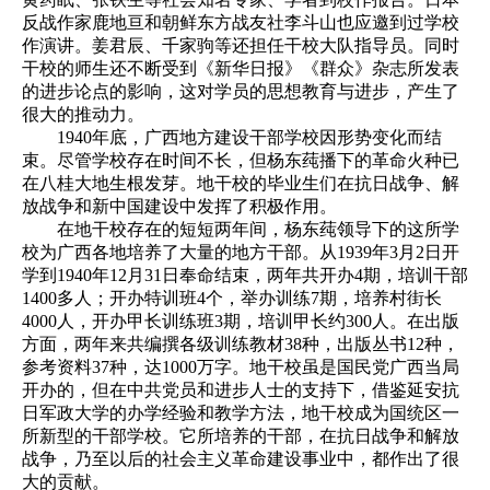
反战作家鹿地亘和朝鲜东方战友社李斗山也应邀到过学校
作演讲。姜君辰、千家驹等还担任干校大队指导员。同时
干校的师生还不断受到《新华日报》《群众》杂志所发表
的进步论点的影响，这对学员的思想教育与进步，产生了
很大的推动力。
1940年底，广西地方建设干部学校因形势变化而结
束。尽管学校存在时间不长，但杨东莼播下的革命火种已
在八桂大地生根发芽。地干校的毕业生们在抗日战争、解
放战争和新中国建设中发挥了积极作用。
在地干校存在的短短两年间，杨东莼领导下的这所学
校为广西各地培养了大量的地方干部。从1939年3月2日开
学到1940年12月31日奉命结束，两年共开办4期，培训干部
1400多人；开办特训班4个，举办训练7期，培养村街长
4000人，开办甲长训练班3期，培训甲长约300人。在出版
方面，两年来共编撰各级训练教材38种，出版丛书12种，
参考资料37种，达1000万字。地干校虽是国民党广西当局
开办的，但在中共党员和进步人士的支持下，借鉴延安抗
日军政大学的办学经验和教学方法，地干校成为国统区一
所新型的干部学校。它所培养的干部，在抗日战争和解放
战争，乃至以后的社会主义革命建设事业中，都作出了很
大的贡献。