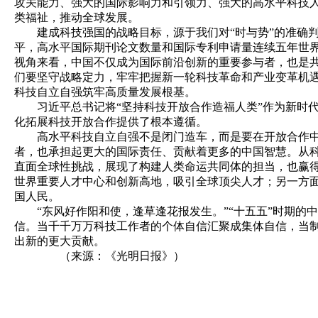
攻关能力、强大的国际影响力和引领力、强大的高水平科技
类福祉，推动全球发展。
建成科技强国的战略目标，源于我们对“时与势”的准确判断
平，高水平国际期刊论文数量和国际专利申请量连续五年世
视角来看，中国不仅成为国际前沿创新的重要参与者，也是共
们要坚守战略定力，牢牢把握新一轮科技革命和产业变革机
科技自立自强筑牢高质量发展根基。
习近平总书记将“坚持科技开放合作造福人类”作为新时代
化拓展科技开放合作提供了根本遵循。
高水平科技自立自强不是闭门造车，而是要在开放合作中增
者，也承担起更大的国际责任、贡献着更多的中国智慧。从
直面全球性挑战，展现了构建人类命运共同体的担当，也赢得
世界重要人才中心和创新高地，吸引全球顶尖人才；另一方
国人民。
“东风好作阳和使，逢草逢花报发生。”“十五五”时期的
信。当千千万万科技工作者的个体自信汇聚成集体自信，当
出新的更大贡献。
（来源：《光明日报》）