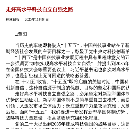
返回
走好高水平科技自立自强之路
桂林日报
2025年11月04日
□董阳
当历史的车轮即将驶入“十五五”，中国科技事业站在了新的
期经济社会发展的主要目标之一，彰显了党中央对科技创新
“十四五”是中国科技事业发展历程中具有里程碑意义的五年
一步强调要“加快实现高水平科技自立自强”，并提出到203
在全国科技大会等重要会议上，习近平总书记也多次对高水平
择，也是新征程上无可回避的战略必答题。
在“十四五”收官、“十五五”即将启航的关键时期，中国
创新自信，这种自信源于制度的优越、目标的坚定和国际的
走好高水平科技自立自强之路，必须坚定对新型举国体制的
优势的生动证明。新型举国体制不是简单重复过去模式，而
引领，又激发市场主体活力；既注重集中力量攻坚克难，又
后盾。面向“十五五”，我们要进一步发挥新型举国体制优势
战略科技力量建设，提高基础研究组织化程度。
党的二十大提出到2035年建成科技强国的战略目标，这