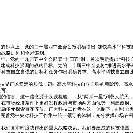
2025年11月04日
起点上。党的二十届四中全会公报明确提出“加快高水平科技自立
的战略远见和全局谋划。
。党的十九届五中全会部署“十四五”时，首次明确提出“科技
5年建成科技强国的战略目标。党的二十届三中全会将“推进高水
科技自立自强的目标和任务作出明确要求。高水平科技自立自强
科技界正以坚定的步伐，迈向高水平科技自立自强的新阶段。高
认可。
信念。这一信念源于实践检验——从“两弹一星”到载人航天，
是在市场经济条件下更好发挥政府与市场两方面优势，构建政府
鼓励多元探索百花齐放。广大科技工作者在这一体制下，能够心
，完善党中央对科技工作集中统一领导的体制，充分发挥市场在
是我们党审时度势作出的重大战略决策。我们要建成的科技强国