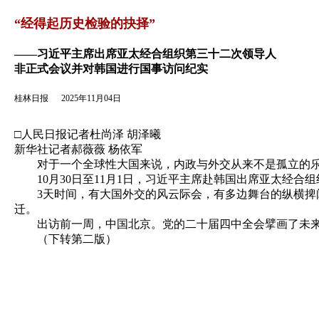
返回
“经得起历史检验的抉择”
——习近平主席出席亚太经合组织第三十二次领导人
非正式会议并对韩国进行国事访问纪实
桂林日报
2025年11月04日
□人民日报记者杜尚泽 胡泽曦
新华社记者郝薇薇 杨依军
对于一个全球性大国来说，内政与外交从来不是孤立的乐
10月30日至11月1日，习近平主席赴韩国出席亚太经合组
3天时间，有大国外交的风云际会，有多边舞台的纵横捭阖
迁。
出访前一周，中国北京。党的二十届四中全会擘画了未来
（下转第二版）