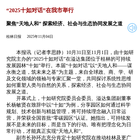
2025年11月04日
返回
“2025十如对话”在我市举行
聚焦“天地人和” 探索经济、社会与生态协同发展之道
桂林日报
2025年11月04日
本报讯（记者李思静）10月31日至11月1日，由十如研
究院主办的“2025十如对话”在溢达集团位于桂林的可持续
发展园林“十如”举行。本届“十如对话”以“天地人和——谋
永衡之道，筑未来之基”为主题，来自全球政、商、学、研
及文化领域的领袖与专家汇聚一堂，共同探讨系统性思维
如何重塑人类与自然的关系，探索经济、社会与生态协同
发展之道。
开幕式上，十如研究院委员会委员、溢达集团副董事
长杨敏贤在致辞中以“十如”为例，分享园区如何通过科学
规划、技术创新与精益管理，将可持续理念融入日常运
营，并荣获全国首批“零碳园区”认证。她指出，可持续发
展不是未来的目标，而是当下的行动。唯有把理念化为日
常行动，才能真正实现“天地人和”。
副市长孙环志充分肯定十如研究院在推动桂林及更广