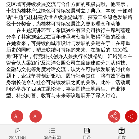
泛区域可持续发展交流与合作方面的积极贡献。他表示，
十如为桂林产业绿色可持续发展树立了典范。本次“十如对
话”主题与桂林建设世界级旅游城市、探索工业绿色发展路
径十分契合，为桂林可持续发展注入更多理念和动能。
在主题演讲环节，希慎兴业有限公司执行主席利蕴莲
分享了其家族企业在百年传承与创新间取得平衡的经验。
在她看来，可持续的城市设计与发展的关键在于：在尊重
历史的同时，塑造联结可持续的未来。在随后的“CEO视
角”环节中，行竞科技创办人兼执行长洪裕钧、汇珩资本主
管合伙人梁颕宇及海洋公园公司主席庞建贻分别从科技、
金融与文化等角度对话交流，认为在可持续发展的时代命
题下，企业坚持创新驱动、履行社会责任，将有效平衡自
身增长使命与社会可持续发展之间的关系。此外，活动期
间还举办了四场主题论坛，嘉宾围绕土地再生、产业转
型、科技向善、教育与未来等议题展开了深入讨论。
A+
A-
综合新闻
目录
期次
2025/11/04