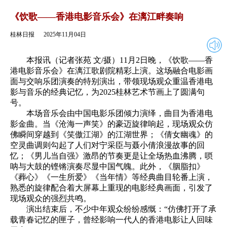
2025年11月04日
返回
《饮歌——香港电影音乐会》在漓江畔奏响
桂林日报
2025年11月04日
本报讯（记者张苑 文/摄）11月2日晚，《饮歌——香
港电影音乐会》在漓江歌剧院精彩上演。这场融合电影画
面与交响乐团演奏的特别演出，带领现场观众重温香港电
影与音乐的经典记忆，为2025桂林艺术节画上了圆满句
号。
本场音乐会由中国电影乐团倾力演绎，曲目为香港电
影金曲。当《沧海一声笑》的豪迈旋律响起，现场观众仿
佛瞬间穿越到《笑傲江湖》的江湖世界；《倩女幽魂》的
空灵曲调则勾起了人们对宁采臣与聂小倩浪漫故事的回
忆；《男儿当自强》激昂的节奏更是让全场热血沸腾，唢
呐与大鼓的铿锵演奏尽显中国气魄。此外，《胭脂扣》
《葬心》《一生所爱》《当年情》等经典曲目轮番上演，
熟悉的旋律配合着大屏幕上重现的电影经典画面，引发了
现场观众的强烈共鸣。
演出结束后，不少中年观众纷纷感慨：“仿佛打开了承
载青春记忆的匣子，曾经影响一代人的香港电影让人回味