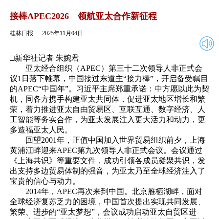
2025年11月04日
返回
接棒APEC2026 领航亚太合作新征程
桂林日报
2025年11月04日
□新华社记者 朱婉君
亚太经合组织（APEC）第三十二次领导人非正式会
议1日落下帷幕，中国接过东道主“接力棒”，开启备受瞩目
的APEC“中国年”。习近平主席郑重承诺：中方愿以此为契
机，同各方携手构建亚太共同体，促进亚太地区增长和繁
荣，着力推进亚太自由贸易区、互联互通、数字经济、人
工智能等务实合作，为亚太发展注入更大活力和动力，更
多造福亚太人民。
回望2001年，正值中国加入世界贸易组织前夕，上海
黄浦江畔迎来APEC第九次领导人非正式会议。会议通过
《上海共识》等重要文件，成功引领各成员凝聚共识，发
出支持多边贸易体制的强音，为亚太乃至全球经济注入了
宝贵的信心与动力。
2014年，APEC再次来到中国。北京雁栖湖畔，面对
全球经济复苏乏力的困境，中国首次提出实现共同发展、
繁荣、进步的“亚太梦想”，会议成功启动亚太自贸区进