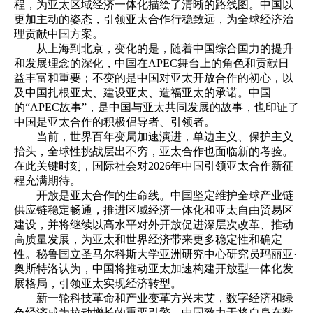
程，为亚太区域经济一体化描绘了清晰的路线图。中国以
更加主动的姿态，引领亚太合作行稳致远，为全球经济治
理贡献中国方案。
从上海到北京，变化的是，随着中国综合国力的提升
和发展理念的深化，中国在APEC舞台上的角色和贡献日
益丰富和重要；不变的是中国对亚太开放合作的初心，以
及中国扎根亚太、建设亚太、造福亚太的承诺。中国
的“APEC故事”，是中国与亚太共同发展的故事，也印证了
中国是亚太合作的积极倡导者、引领者。
当前，世界百年变局加速演进，单边主义、保护主义
抬头，全球性挑战层出不穷，亚太合作也面临新的考验。
在此关键时刻，国际社会对2026年中国引领亚太合作新征
程充满期待。
开放是亚太合作的生命线。中国坚定维护全球产业链
供应链稳定畅通，推进区域经济一体化和亚太自由贸易区
建设，并将继续以高水平对外开放促进深层次改革、推动
高质量发展，为亚太和世界经济带来更多稳定性和确定
性。秘鲁国立圣马尔科斯大学亚洲研究中心研究员玛丽亚·
奥斯特洛认为，中国将推动亚太加速构建开放型一体化发
展格局，引领亚太实现经济转型。
新一轮科技革命和产业变革方兴未艾，数字经济和绿
色经济成为拉动增长的重要引擎。中国致力于将自身在数