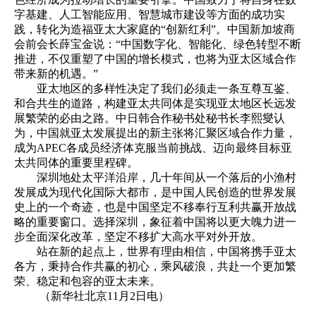
字基建、人工智能应用、智慧城市建设等方面的成功实
践，转化为造福亚太大家庭的“创新红利”。中国新加坡商
会前会长薛宝金说：“中国数字化、智能化、绿色转型不断
推进，不仅重塑了中国的增长模式，也将为亚太区域合作
带来新的机遇。”
亚太地区的多样性决定了我们必须走一条互尊互鉴、
和合共生的道路，构建亚太共同体是实现亚太地区长远发
展繁荣的必由之路。中日韩合作秘书处秘书长李熙燮认
为，中国就亚太发展提出的新主张将汇聚区域合作力量，
成为APEC各成员经济体克服当前挑战、迈向最终目标亚
太共同体的重要里程碑。
深圳地处太平洋沿岸，几十年间从一个落后的小渔村
发展成为现代化国际大都市，是中国人民创造的世界发展
史上的一个奇迹，也是中国坚定不移奉行互利共赢开放战
略的重要窗口。选择深圳，象征着中国将以更大魄力进一
步全面深化改革，坚定不移扩大高水平对外开放。
站在新的起点上，世界有理由相信，中国将携手亚太
各方，秉持合作共赢的初心，乘风破浪，共赴一个更加繁
荣、稳定和包容的亚太未来。
（新华社北京11月2日电）