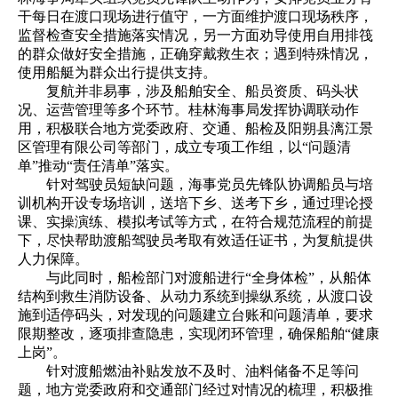
干每日在渡口现场进行值守，一方面维护渡口现场秩序，
监督检查安全措施落实情况，另一方面劝导使用自用排筏
的群众做好安全措施，正确穿戴救生衣；遇到特殊情况，
使用船艇为群众出行提供支持。
复航并非易事，涉及船舶安全、船员资质、码头状
况、运营管理等多个环节。桂林海事局发挥协调联动作
用，积极联合地方党委政府、交通、船检及阳朔县漓江景
区管理有限公司等部门，成立专项工作组，以“问题清
单”推动“责任清单”落实。
针对驾驶员短缺问题，海事党员先锋队协调船员与培
训机构开设专场培训，送培下乡、送考下乡，通过理论授
课、实操演练、模拟考试等方式，在符合规范流程的前提
下，尽快帮助渡船驾驶员考取有效适任证书，为复航提供
人力保障。
与此同时，船检部门对渡船进行“全身体检”，从船体
结构到救生消防设备、从动力系统到操纵系统，从渡口设
施到适停码头，对发现的问题建立台账和问题清单，要求
限期整改，逐项排查隐患，实现闭环管理，确保船舶“健康
上岗”。
针对渡船燃油补贴发放不及时、油料储备不足等问
题，地方党委政府和交通部门经过对情况的梳理，积极推