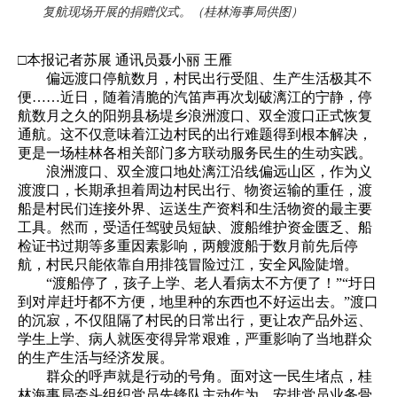
复航现场开展的捐赠仪式。（桂林海事局供图）
□本报记者苏展 通讯员聂小丽 王雁
偏远渡口停航数月，村民出行受阻、生产生活极其不
便……近日，随着清脆的汽笛声再次划破漓江的宁静，停
航数月之久的阳朔县杨堤乡浪洲渡口、双全渡口正式恢复
通航。这不仅意味着江边村民的出行难题得到根本解决，
更是一场桂林各相关部门多方联动服务民生的生动实践。
浪洲渡口、双全渡口地处漓江沿线偏远山区，作为义
渡渡口，长期承担着周边村民出行、物资运输的重任，渡
船是村民们连接外界、运送生产资料和生活物资的最主要
工具。然而，受适任驾驶员短缺、渡船维护资金匮乏、船
检证书过期等多重因素影响，两艘渡船于数月前先后停
航，村民只能依靠自用排筏冒险过江，安全风险陡增。
“渡船停了，孩子上学、老人看病太不方便了！”“圩日
到对岸赶圩都不方便，地里种的东西也不好运出去。”渡口
的沉寂，不仅阻隔了村民的日常出行，更让农产品外运、
学生上学、病人就医变得异常艰难，严重影响了当地群众
的生产生活与经济发展。
群众的呼声就是行动的号角。面对这一民生堵点，桂
林海事局牵头组织党员先锋队主动作为，安排党员业务骨