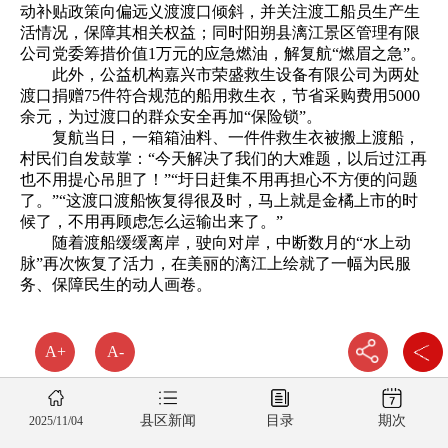
动补贴政策向偏远义渡渡口倾斜，并关注渡工船员生产生
活情况，保障其相关权益；同时阳朔县漓江景区管理有限
公司党委筹措价值1万元的应急燃油，解复航“燃眉之急”。
此外，公益机构嘉兴市荣盛救生设备有限公司为两处
渡口捐赠75件符合规范的船用救生衣，节省采购费用5000
余元，为过渡口的群众安全再加“保险锁”。
复航当日，一箱箱油料、一件件救生衣被搬上渡船，
村民们自发鼓掌：“今天解决了我们的大难题，以后过江再
也不用提心吊胆了！”“圩日赶集不用再担心不方便的问题
了。”“这渡口渡船恢复得很及时，马上就是金橘上市的时
候了，不用再顾虑怎么运输出来了。”
随着渡船缓缓离岸，驶向对岸，中断数月的“水上动
脉”再次恢复了活力，在美丽的漓江上绘就了一幅为民服
务、保障民生的动人画卷。
A+
A-
县区新闻
目录
期次
2025/11/04