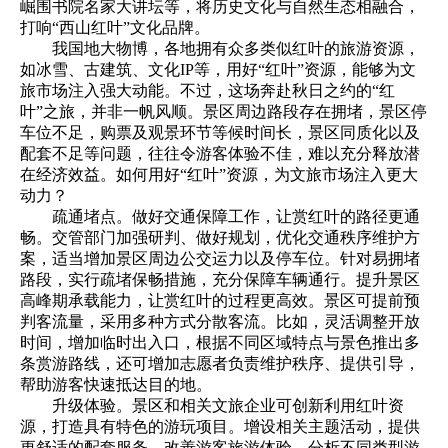
崛围书院名家大讲坛等，将历史文化与自然生态相融合，
打响“西山红叶”文化品牌。
我国地大物博，各地拥有众多类似红叶的旅游资源，
如冰雪、古建筑、文化IP等，用好“红叶”资源，能够为文
旅市场注入强大动能。不过，这场奔赴秋日之约的“红
叶”之旅，并非一帆风顺。景区周边路段存在拥堵，景区停
车位不足，购票及观景环节等候时间长，景区同质化以及
配套不足等问题，往往令游客体验不佳，难以充分释放潜
在经济效益。如何用好“红叶”资源，为文旅市场注入更大
动力？
疏通堵点。做好交通保障工作，让赏红叶的路径更通
畅。交管部门加强研判、做好规划，优化交通秩序维护方
案，适当增加景区周边公交运力以及停车位。针对易拥堵
路段，实行疏堵保畅措施，充分保障车辆通行。提升景区
高峰期承载能力，让赏红叶的过程更高效。景区可提前预
判客流量，采用多种方式分散客流。比如，灵活调整开放
时间，增加临时出入口，根据不同区域特点与景色推出多
条赏游路线，还可增加志愿者负责维护秩序、提供引导，
帮助游客快速抵达目的地。
升级体验。景区和相关文旅企业可创新利用红叶资
源，打造具有特色的游玩项目。增设相关主题活动，提供
更舒适的配套服务，改善游客旅游体验。分析不同类型游