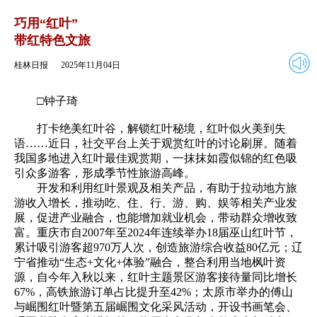
2025年11月04日
返回
巧用“红叶”
带红特色文旅
桂林日报
2025年11月04日
□钟子琦
打卡绝美红叶谷，解锁红叶秘境，红叶似火美到失
语……近日，社交平台上关于观赏红叶的讨论刷屏。随着
我国多地进入红叶最佳观赏期，一抹抹如霞似锦的红色吸
引众多游客，形成季节性旅游高峰。
开发和利用红叶景观及相关产品，有助于拉动地方旅
游收入增长，推动吃、住、行、游、购、娱等相关产业发
展，促进产业融合，也能增加就业机会，带动群众增收致
富。重庆市自2007年至2024年连续举办18届巫山红叶节，
累计吸引游客超970万人次，创造旅游综合收益80亿元；辽
宁省推动“生态+文化+体验”融合，整合利用当地枫叶资
源，自今年入秋以来，红叶主题景区游客接待量同比增长
67%，高铁旅游订单占比提升至42%；太原市举办的傅山
与崛围红叶暨第五届崛围文化采风活动，开设书画笔会、