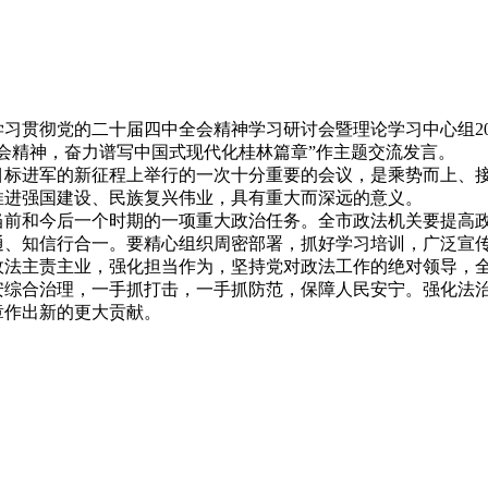
2025年11月04日
习贯彻党的二十届四中全会精神学习研讨会暨理论学习中心组20
会精神，奋力谱写中国式现代化桂林篇章”作主题交流发言。
进军的新征程上举行的一次十分重要的会议，是乘势而上、接
推进强国建设、民族复兴伟业，具有重大而深远的意义。
和今后一个时期的一项重大政治任务。全市政法机关要提高政
通、知信行合一。要精心组织周密部署，抓好学习培训，广泛宣
政法主责主业，强化担当作为，坚持党对政法工作的绝对领导，
安综合治理，一手抓打击，一手抓防范，保障人民安宁。强化法
章作出新的更大贡献。