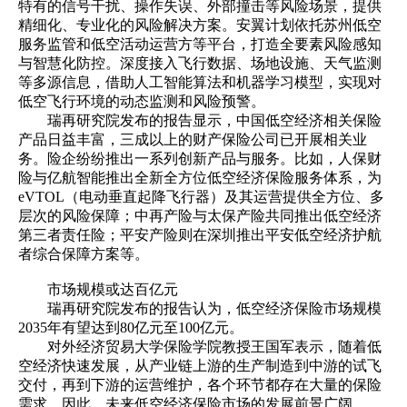
特有的信号干扰、操作失误、外部撞击等风险场景，提供
精细化、专业化的风险解决方案。安翼计划依托苏州低空
服务监管和低空活动运营方等平台，打造全要素风险感知
与智慧化防控。深度接入飞行数据、场地设施、天气监测
等多源信息，借助人工智能算法和机器学习模型，实现对
低空飞行环境的动态监测和风险预警。
瑞再研究院发布的报告显示，中国低空经济相关保险
产品日益丰富，三成以上的财产保险公司已开展相关业
务。险企纷纷推出一系列创新产品与服务。比如，人保财
险与亿航智能推出全新全方位低空经济保险服务体系，为
eVTOL（电动垂直起降飞行器）及其运营提供全方位、多
层次的风险保障；中再产险与太保产险共同推出低空经济
第三者责任险；平安产险则在深圳推出平安低空经济护航
者综合保障方案等。
市场规模或达百亿元
瑞再研究院发布的报告认为，低空经济保险市场规模
2035年有望达到80亿元至100亿元。
对外经济贸易大学保险学院教授王国军表示，随着低
空经济快速发展，从产业链上游的生产制造到中游的试飞
交付，再到下游的运营维护，各个环节都存在大量的保险
需求，因此，未来低空经济保险市场的发展前景广阔。