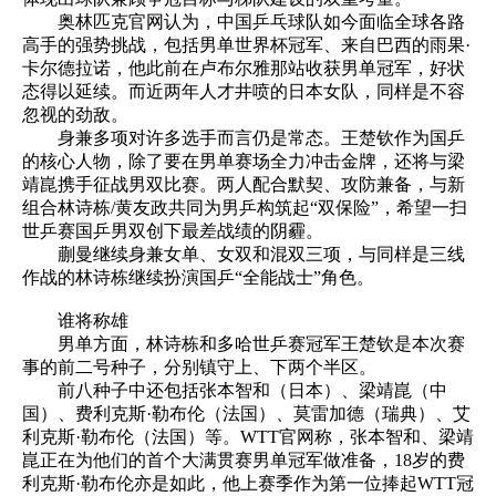
奥林匹克官网认为，中国乒乓球队如今面临全球各路
高手的强势挑战，包括男单世界杯冠军、来自巴西的雨果·
卡尔德拉诺，他此前在卢布尔雅那站收获男单冠军，好状
态得以延续。而近两年人才井喷的日本女队，同样是不容
忽视的劲敌。
身兼多项对许多选手而言仍是常态。王楚钦作为国乒
的核心人物，除了要在男单赛场全力冲击金牌，还将与梁
靖崑携手征战男双比赛。两人配合默契、攻防兼备，与新
组合林诗栋/黄友政共同为男乒构筑起“双保险”，希望一扫
世乒赛国乒男双创下最差战绩的阴霾。
蒯曼继续身兼女单、女双和混双三项，与同样是三线
作战的林诗栋继续扮演国乒“全能战士”角色。
谁将称雄
男单方面，林诗栋和多哈世乒赛冠军王楚钦是本次赛
事的前二号种子，分别镇守上、下两个半区。
前八种子中还包括张本智和（日本）、梁靖崑（中
国）、费利克斯·勒布伦（法国）、莫雷加德（瑞典）、艾
利克斯·勒布伦（法国）等。WTT官网称，张本智和、梁靖
崑正在为他们的首个大满贯赛男单冠军做准备，18岁的费
利克斯·勒布伦亦是如此，他上赛季作为第一位捧起WTT冠