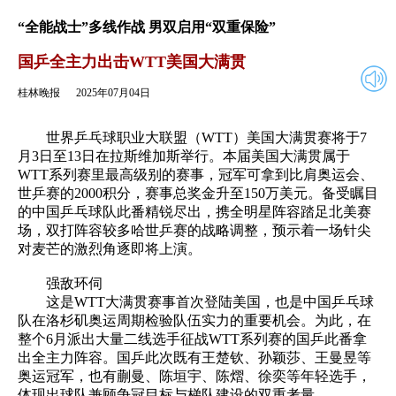
2025年07月04日
返回
“全能战士”多线作战 男双启用“双重保险”
国乒全主力出击WTT美国大满贯
桂林晚报
2025年07月04日
世界乒乓球职业大联盟（WTT）美国大满贯赛将于7
月3日至13日在拉斯维加斯举行。本届美国大满贯属于
WTT系列赛里最高级别的赛事，冠军可拿到比肩奥运会、
世乒赛的2000积分，赛事总奖金升至150万美元。备受瞩目
的中国乒乓球队此番精锐尽出，携全明星阵容踏足北美赛
场，双打阵容较多哈世乒赛的战略调整，预示着一场针尖
对麦芒的激烈角逐即将上演。
强敌环伺
这是WTT大满贯赛事首次登陆美国，也是中国乒乓球
队在洛杉矶奥运周期检验队伍实力的重要机会。为此，在
整个6月派出大量二线选手征战WTT系列赛的国乒此番拿
出全主力阵容。国乒此次既有王楚钦、孙颖莎、王曼昱等
奥运冠军，也有蒯曼、陈垣宇、陈熠、徐奕等年轻选手，
体现出球队兼顾争冠目标与梯队建设的双重考量。