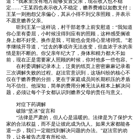
道：“我家里没有地方能够安置父亲，现在收入也不稳
定……”王某四也表示收入不稳定，赡养费难以如数支付；
王某一则抱怨父亲偏心，其从小得不到父亲照顾，并表示
不愿意赡养父亲。
听到王某一这样说，村干部老李上前安慰道：“我知道
你心里有委屈，小时候没得到应有的照顾，这种感受搁谁
身上都不好受。换作是我，可能也会觉得心里堵得慌。”老
李继续开导道，“过去的事或许无法改变，但血浓于水的亲
情是割不断的。你父亲年纪大了，身体和精力都大不如
前，现在正是需要家人照顾的时候，你对他多一些包容。”
在村委调解记录本上，泛黄的纸页上密密麻麻记录着
三次调解失败的过程。赵法官意识到，这场纠纷的核心不
仅在于赡养费的分担，更在于家庭成员间长期积压的矛盾
与不信任。他深知，简单的费用分摊无法从根本上解决问
题，必须让每个子女都认识到赡养父母的责任与意义。
对症下药调解
破除“坚冰”促言和
“法律是严肃的，但人心是温暖的。法律是为了保护大
家的合法权益，而不是让彼此成为仇人。如果大家都能各
退一步，我们一定能找到解决问题的办法。”赵法官的劝
导，让各被告态度有所松动。