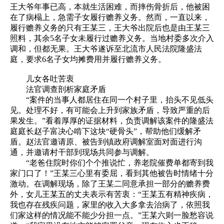
王大爷年事已高，本就生活困难，而摔伤骨折后，他被困
在了病榻上，急需子女履行赡养义务。然而，一直以来，
履行赡养义务的只有王某三，王大爷出院后也是由王某三
照料，其余5名子女未履行过赡养义务。当地村委多次介入
调和，但都无果。王大爷遂诉至北流市人民法院隆盛法
庭，要求6名子女均摊费用并履行赡养义务。
儿女各吐苦衷
法官调查剖析家庭矛盾
“案件的当事人都居住在同一个村子里，抬头不见低头
见。处理不好，有可能会上升到家族矛盾，导致严重的后
果发生。”看着厚厚的证据材料，负责调解该案件的隆盛法
庭庭长赵子富决心啃下这块“硬骨头”，帮助他们缓解矛
盾。赵法官邀请原、被告到镇政府调解室面对面进行沟
通，并邀请村干部到现场共同参与调解。
“老爸住院时你们个个推说忙，养老院催费单都寄到我
家门口了！”王某三心里有委屈，看到其他被告时情绪十分
激动。在调解现场，除了王某二同意承担一部分的赡养费
外，女儿王某五的丈夫表示有苦衷：“王某五有精神疾病，
我也存在残疾问题，家里的收入大多拿去治病了，依照我
们家这样的情况能不能少分担一点。”王某六则一脸愁容说