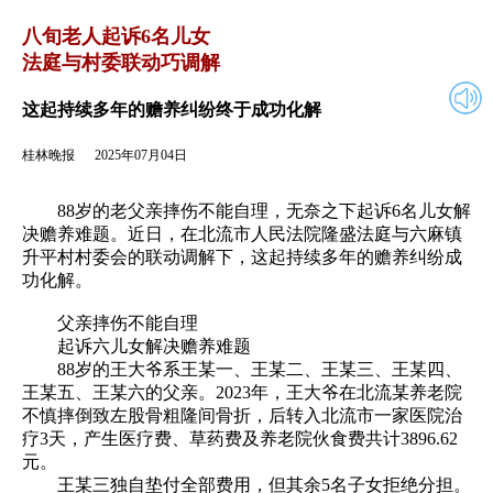
2025年07月04日
返回
八旬老人起诉6名儿女
法庭与村委联动巧调解
这起持续多年的赡养纠纷终于成功化解
桂林晚报
2025年07月04日
88岁的老父亲摔伤不能自理，无奈之下起诉6名儿女解
决赡养难题。近日，在北流市人民法院隆盛法庭与六麻镇
升平村村委会的联动调解下，这起持续多年的赡养纠纷成
功化解。
父亲摔伤不能自理
起诉六儿女解决赡养难题
88岁的王大爷系王某一、王某二、王某三、王某四、
王某五、王某六的父亲。2023年，王大爷在北流某养老院
不慎摔倒致左股骨粗隆间骨折，后转入北流市一家医院治
疗3天，产生医疗费、草药费及养老院伙食费共计3896.62
元。
王某三独自垫付全部费用，但其余5名子女拒绝分担。