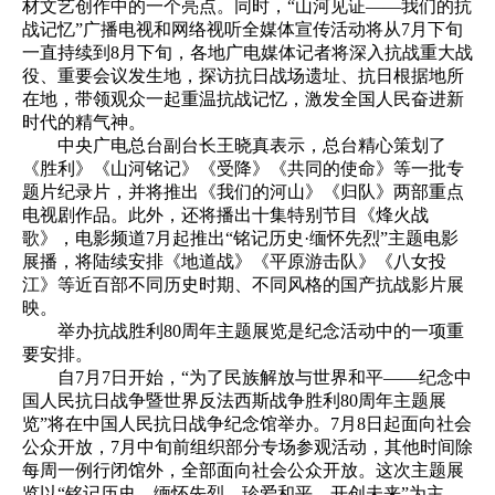
材文艺创作中的一个亮点。同时，“山河见证——我们的抗
战记忆”广播电视和网络视听全媒体宣传活动将从7月下旬
一直持续到8月下旬，各地广电媒体记者将深入抗战重大战
役、重要会议发生地，探访抗日战场遗址、抗日根据地所
在地，带领观众一起重温抗战记忆，激发全国人民奋进新
时代的精气神。
中央广电总台副台长王晓真表示，总台精心策划了
《胜利》《山河铭记》《受降》《共同的使命》等一批专
题片纪录片，并将推出《我们的河山》《归队》两部重点
电视剧作品。此外，还将播出十集特别节目《烽火战
歌》，电影频道7月起推出“铭记历史·缅怀先烈”主题电影
展播，将陆续安排《地道战》《平原游击队》《八女投
江》等近百部不同历史时期、不同风格的国产抗战影片展
映。
举办抗战胜利80周年主题展览是纪念活动中的一项重
要安排。
自7月7日开始，“为了民族解放与世界和平——纪念中
国人民抗日战争暨世界反法西斯战争胜利80周年主题展
览”将在中国人民抗日战争纪念馆举办。7月8日起面向社会
公众开放，7月中旬前组织部分专场参观活动，其他时间除
每周一例行闭馆外，全部面向社会公众开放。这次主题展
览以“铭记历史、缅怀先烈、珍爱和平、开创未来”为主