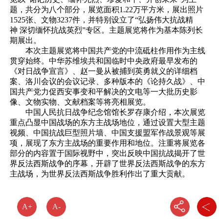
题，共分为八个部分，展览面积1.22万平方米，展出照片
1525张、文物3237件，并特别设立了“弘扬伟大抗战精
神 深切缅怀抗战英烈”专区。主题展览将作为基本陈列长
期展出。
本次主题展览将中国共产党的中流砥柱作用作为主线
贯穿始终。中华苏维埃共和国临时中央政府最早发布的
《对日战争宣言》、赵一曼从被捕到英勇就义的详细档
案、洛川会议的会议记录、多种版本的《论持久战》、中
国共产党力促西安事变和平解决的文电等一大批历史影
像、文物实物、文献档案等将亮相展览。
中国人民抗日战争纪念馆馆长罗存康介绍，本次展览
重点凸显中国战场的东方主战场地位，通过设置大型主题
视频、中国抗战巨型照片墙、中国支援盟军作战景观等展
项，展现了东方主战场的重要作用和地位。注重将展览各
部分的内容置于国际视野中，突出反映中国抗战揭开了世
界反法西斯战争的序幕，开辟了世界反法西斯战争的东方
主战场，为世界反法西斯战争胜利作出了重大贡献。
A+
A-