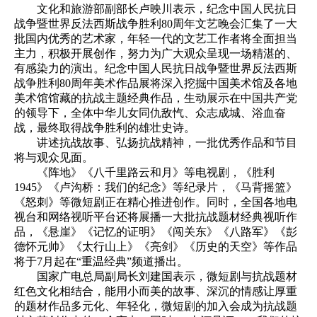
文化和旅游部副部长卢映川表示，纪念中国人民抗日
战争暨世界反法西斯战争胜利80周年文艺晚会汇集了一大
批国内优秀的艺术家，年轻一代的文艺工作者将全面担当
主力，积极开展创作，努力为广大观众呈现一场精湛的、
有感染力的演出。纪念中国人民抗日战争暨世界反法西斯
战争胜利80周年美术作品展将深入挖掘中国美术馆及各地
美术馆馆藏的抗战主题经典作品，生动展示在中国共产党
的领导下，全体中华儿女同仇敌忾、众志成城、浴血奋
战，最终取得战争胜利的雄壮史诗。
讲述抗战故事、弘扬抗战精神，一批优秀作品和节目
将与观众见面。
《阵地》《八千里路云和月》等电视剧，《胜利
1945》《卢沟桥：我们的纪念》等纪录片，《马背摇篮》
《怒刺》等微短剧正在精心推进创作。同时，全国各地电
视台和网络视听平台还将展播一大批抗战题材经典视听作
品，《悬崖》《记忆的证明》《闯关东》《八路军》《彭
德怀元帅》《太行山上》《亮剑》《历史的天空》等作品
将于7月起在“重温经典”频道播出。
国家广电总局副局长刘建国表示，微短剧与抗战题材
红色文化相结合，能用小而美的故事、深沉的情感让厚重
的题材作品多元化、年轻化，微短剧的加入会成为抗战题