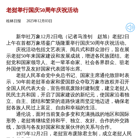
2025年12月03日
返回
老挝举行国庆50周年庆祝活动
桂林日报
2025年12月03日
新华社万象12月2日电（记者马淮钊 赵旭）老挝2日
上午在首都万象塔銮广场隆重举行国庆50周年庆祝活动。
庆祝活动包括文艺表演、阅兵式和群众游行，旨在展
示老挝50年来国家建设和发展成就，增进各民族团结。老
挝党和国家领导人、老一辈革命家、社会各界群众、驻老
外国使节及友好国家代表团等出席。
老挝人民革命党中央总书记、国家主席通伦致辞时表
示，50年前老挝革命家和爱国群众夺取万象市政权并召开
全国人民代表大会，宣告彻底废除封建制度，建立老挝人
民民主共和国，开启了国家建设的新纪元，使国家沿着独
立、自主、团结和繁荣的道路快速而坚定地迈进，确保老
挝各族人民过上富足、自由和幸福的生活。
通伦说，面对当前复杂多变和充满挑战的地区和国际
形势，老挝将继续坚持和平、独立、友好、合作的外交路
线，加强与各友好国家和发展伙伴的关系与合作。
1975年12月2日，老挝宣布废除君主制，成立老挝人民