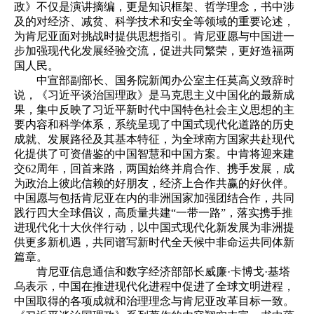
政》不仅是演讲摘编，更是知识框架、哲学理念，书中涉
及的对经济、减贫、科学技术和安全等领域的重要论述，
为肯尼亚面对挑战时提供思想指引。肯尼亚愿与中国进一
步加强现代化发展经验交流，促进共同繁荣，更好造福两
国人民。
中宣部副部长、国务院新闻办公室主任莫高义致辞时
说，《习近平谈治国理政》是马克思主义中国化的最新成
果，集中反映了习近平新时代中国特色社会主义思想的主
要内容和科学体系，系统呈现了中国式现代化道路的历史
成就、发展路径及其基本特征，为全球南方国家共赴现代
化提供了可资借鉴的中国智慧和中国方案。中肯将迎来建
交62周年，回首来路，两国始终并肩合作、携手发展，成
为政治上彼此信赖的好朋友，经济上合作共赢的好伙伴。
中国愿与包括肯尼亚在内的非洲国家加强团结合作，共同
践行四大全球倡议，高质量共建“一带一路”，落实携手推
进现代化十大伙伴行动，以中国式现代化新发展为非洲提
供更多新机遇，共同谱写新时代全天候中非命运共同体新
篇章。
肯尼亚信息通信和数字经济部部长威廉·卡博戈·基塔
乌表示，中国在推进现代化进程中促进了全球文明进程，
中国取得的各项成就和治理理念与肯尼亚改革目标一致。