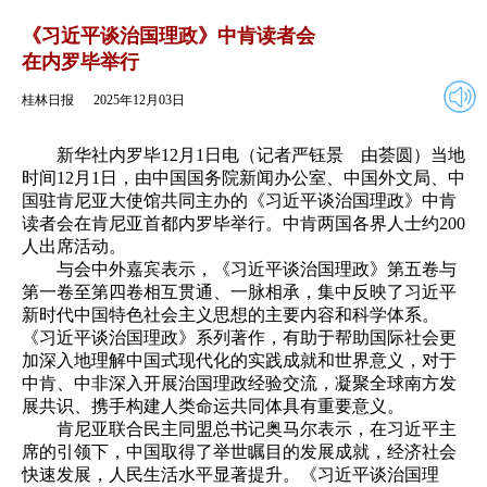
2025年12月03日
返回
《习近平谈治国理政》中肯读者会
在内罗毕举行
桂林日报
2025年12月03日
新华社内罗毕12月1日电（记者严钰景 由荟圆）当地
时间12月1日，由中国国务院新闻办公室、中国外文局、中
国驻肯尼亚大使馆共同主办的《习近平谈治国理政》中肯
读者会在肯尼亚首都内罗毕举行。中肯两国各界人士约200
人出席活动。
与会中外嘉宾表示，《习近平谈治国理政》第五卷与
第一卷至第四卷相互贯通、一脉相承，集中反映了习近平
新时代中国特色社会主义思想的主要内容和科学体系。
《习近平谈治国理政》系列著作，有助于帮助国际社会更
加深入地理解中国式现代化的实践成就和世界意义，对于
中肯、中非深入开展治国理政经验交流，凝聚全球南方发
展共识、携手构建人类命运共同体具有重要意义。
肯尼亚联合民主同盟总书记奥马尔表示，在习近平主
席的引领下，中国取得了举世瞩目的发展成就，经济社会
快速发展，人民生活水平显著提升。《习近平谈治国理